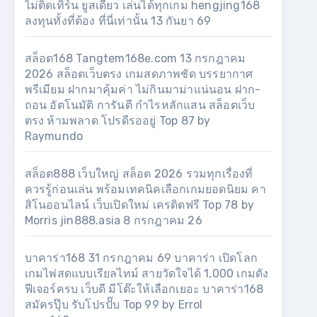
ไม่ติดเทิร์น ยูสเดียว เล่นได้ทุกเกม hengjing168
ลงทุนทั้งที่ต้อง ที่นี่เท่านั้น 13 กันยา 69
สล็อต168 Tangtem168e.com 13 กรกฎาคม
2026 สล็อตเว็บตรง เกมสดภาพชัด บรรยากาศ
พรีเมียม ฝากมาคุ้มค่า ไม่กินมาม่าแน่นอน ฝาก-
ถอน อัตโนมัติ การันตี กำไรหลักแสน สล็อตเว็บ
ตรง ห้ามพลาด โปรดีรออยู่ Top 87 by
Raymundo
สล็อต888 เว็บใหญ่ สล็อต 2026 รวมทุกเรื่องที่
ควรรู้ก่อนเล่น พร้อมเทคนิคเลือกเกมยอดนิยม คา
สิโนออนไลน์ เว็บเปิดใหม่ เครดิตฟรี Top 78 by
Morris jin888.asia 8 กรกฎาคม 26
บาคาร่า168 31 กรกฎาคม 69 บาคาร่า เปิดโลก
เกมไพ่สดแบบเรียลไทม์ สายวัดใจได้ 1,000 เกมดัง
ฟีเจอร์ครบ เว็บดี มีโต๊ะให้เลือกเยอะ บาคาร่า168
สมัครปุ๊บ รับโปรปั๊บ Top 99 by Errol