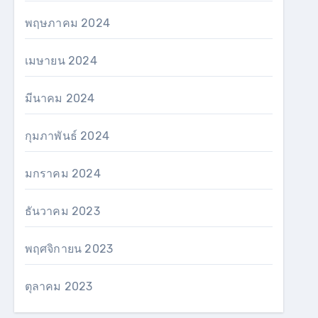
พฤษภาคม 2024
เมษายน 2024
มีนาคม 2024
กุมภาพันธ์ 2024
มกราคม 2024
ธันวาคม 2023
พฤศจิกายน 2023
ตุลาคม 2023