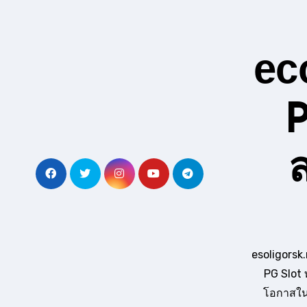
Skip
to
content
ес
P
ส
esoligorsk
PG Slot 
โอกาสในก