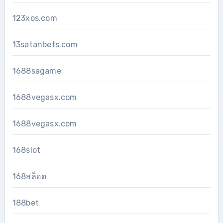
123xos.com
13satanbets.com
1688sagame
1688vegasx.com
1688vegasx.com
168slot
168สล็อต
188bet