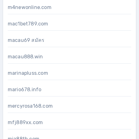
m4newonline.com
mac1bet789.com
macau69 สมัคร
macau888.win
marinapluss.com
mario678.info
mercyrosa168.com
mfj889xx.com
mia88th.com