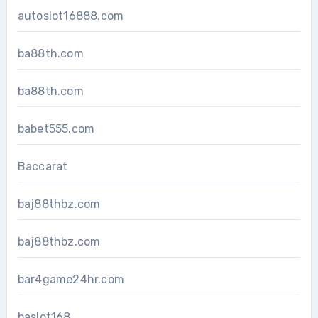
autoslot16888.com
ba88th.com
ba88th.com
babet555.com
Baccarat
baj88thbz.com
baj88thbz.com
bar4game24hr.com
baslot168