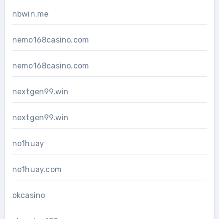
nbwin.me
nemo168casino.com
nemo168casino.com
nextgen99.win
nextgen99.win
no1huay
no1huay.com
okcasino