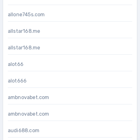
allone745s.com
allstar168.me
allstar168.me
alot66
alot666
ambnovabet.com
ambnovabet.com
audi688.com