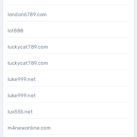
london6789.com
lot888
luckycat789.com
luckycat789.com
luke999.net
luke999.net
lux555.net
m4newonline.com