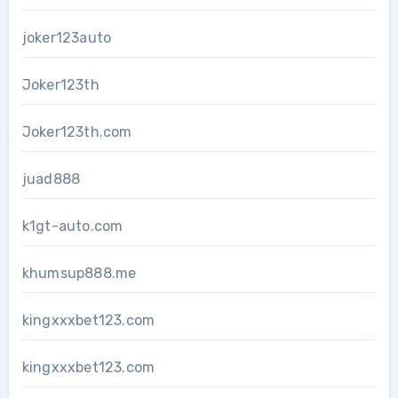
joker123auto
Joker123th
Joker123th.com
juad888
k1gt-auto.com
khumsup888.me
kingxxxbet123.com
kingxxxbet123.com