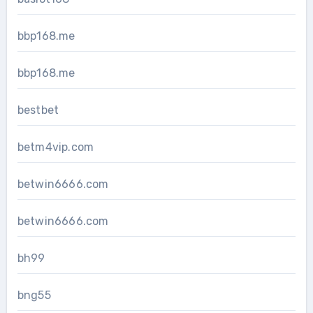
bbp168.me
bbp168.me
bestbet
betm4vip.com
betwin6666.com
betwin6666.com
bh99
bng55