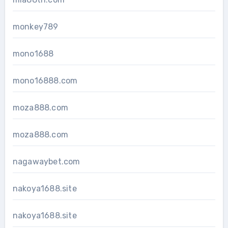
monkey789
mono1688
mono16888.com
moza888.com
moza888.com
nagawaybet.com
nakoya1688.site
nakoya1688.site