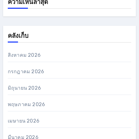
ความเห็นล่าสุด
คลังเก็บ
สิงหาคม 2026
กรกฎาคม 2026
มิถุนายน 2026
พฤษภาคม 2026
เมษายน 2026
มีนาคม 2026