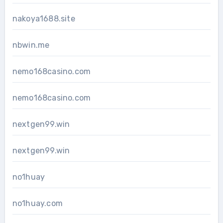
nakoya1688.site
nbwin.me
nemo168casino.com
nemo168casino.com
nextgen99.win
nextgen99.win
no1huay
no1huay.com