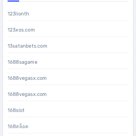
123lionth
123xos.com
13satanbets.com
1688sagame
1688vegasx.com
1688vegasx.com
168slot
168สล็อต