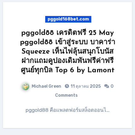
pggold168bet.com
pggold88 เครดิตฟรี 25 May
pggold88 เข้าสู่ระบบ บาคาร่า
Squeeze เห็นไพ่ลุ้นสนุกโบนัส
ฝากแถมคูปองเดิมพันฟรีค่าฟรี
ศูนย์ทุกบิล Top 6 by Lamont
Michael Green
11 ตุลาคม 2025
0
Comments
pggold88 คือแพลตฟอร์มสล็อตออนไ…