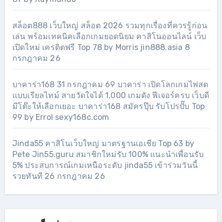
สล็อต888 เว็บใหญ่ สล็อต 2026 รวมทุกเรื่องที่ควรรู้ก่อน
เล่น พร้อมเทคนิคเลือกเกมยอดนิยม คาสิโนออนไลน์ เว็บ
เปิดใหม่ เครดิตฟรี Top 78 by Morris jin888.asia 8
กรกฎาคม 26
บาคาร่า168 31 กรกฎาคม 69 บาคาร่า เปิดโลกเกมไพ่สด
แบบเรียลไทม์ สายวัดใจได้ 1,000 เกมดัง ฟีเจอร์ครบ เว็บดี
มีโต๊ะให้เลือกเยอะ บาคาร่า168 สมัครปุ๊บ รับโปรปั๊บ Top
99 by Errol sexy168c.com
Jinda55 คาสิโนเว็บใหญ่ มาตรฐานเอเชีย Top 63 by
Pete Jin55.guru สมาชิกใหม่รับ 100% แนะนำเพื่อนรับ
5% ประสบการณ์เกมเหนือระดับ jinda55 เข้าร่วมวันนี้
รวยทันที 26 กรกฎาคม 26