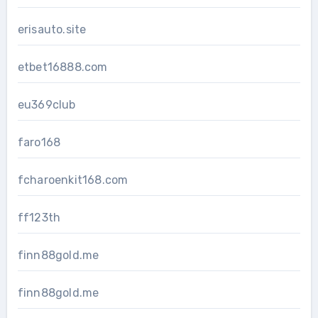
erisauto.site
etbet16888.com
eu369club
faro168
fcharoenkit168.com
ff123th
finn88gold.me
finn88gold.me