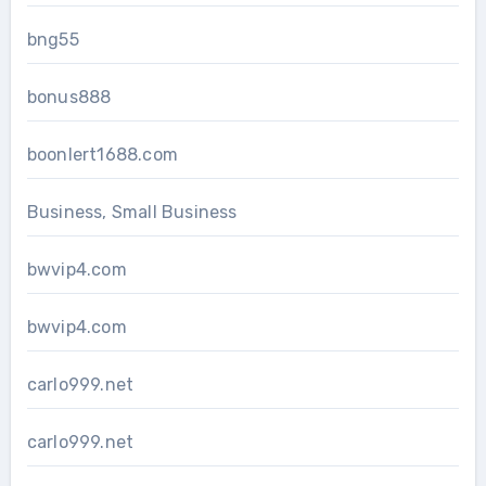
bng55
bonus888
boonlert1688.com
Business, Small Business
bwvip4.com
bwvip4.com
carlo999.net
carlo999.net