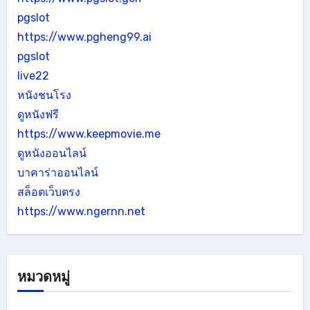
pgslot
https://www.pgheng99.ai
pgslot
live22
หนังชนโรง
ดูหนังฟรี
https://www.keepmovie.me
ดูหนังออนไลน์
บาคาร่าออนไลน์
สล็อตเว็บตรง
https://www.ngernn.net
หมวดหมู่