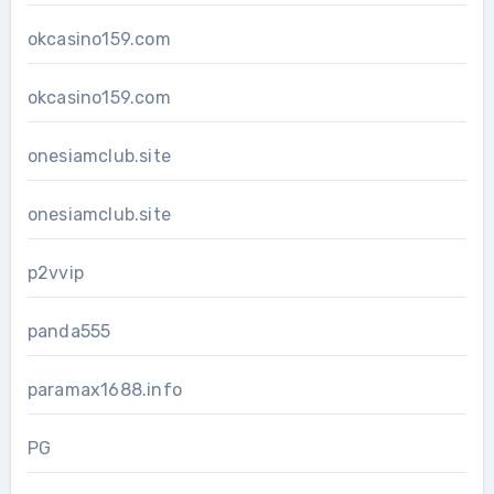
okcasino159.com
okcasino159.com
onesiamclub.site
onesiamclub.site
p2vvip
panda555
paramax1688.info
PG