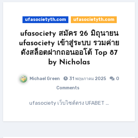
ufasocietyth.com
ufasocietyth.com
ufasociety สมัคร 26 มิถุนายน
ufasociety เข้าสู่ระบบ รวมค่าย
ดังสล็อตฝากถอนออโต้ Top 87
by Nicholas
Michael Green
31 พฤษภาคม 2025
0
Comments
ufasociety เว็บไซต์ตรง UFABET …