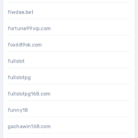
fiwdee.bet
fortune99vip.com
fox689ok.com
fullslot
fullslotpg
fullslotpg168.com
funny18
gachawin168.com