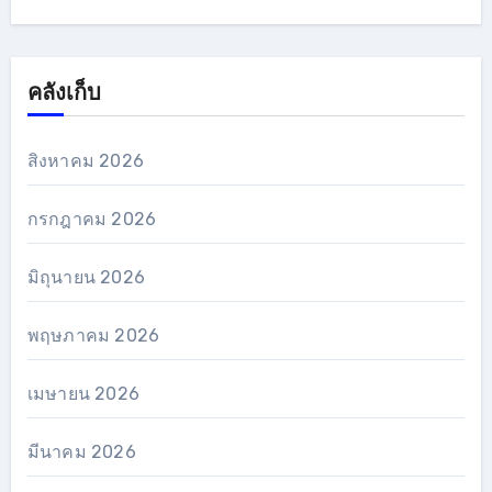
คลังเก็บ
สิงหาคม 2026
กรกฎาคม 2026
มิถุนายน 2026
พฤษภาคม 2026
เมษายน 2026
มีนาคม 2026