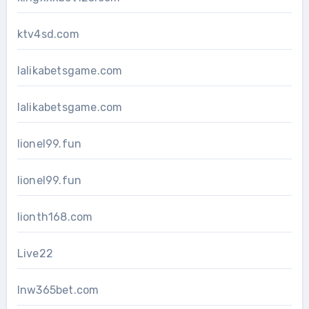
ktv4sd.com
lalikabetsgame.com
lalikabetsgame.com
lionel99.fun
lionel99.fun
lionth168.com
Live22
lnw365bet.com