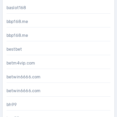
baslot168
bbp168.me
bbp168.me
bestbet
betm4vip.com
betwin6666.com
betwin6666.com
bh99