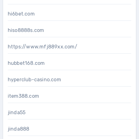
hi6bet.com
hiso8888s.com
https://www.mfj889xx.com/
hubbet168.com
hyperclub-casino.com
item388.com
jinda55
jinda888