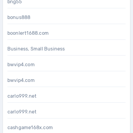
bng55
bonus888
boonlert1688.com
Business, Small Business
bwvip4.com
bwvip4.com
carlo999.net
carlo999.net
cashgame168x.com