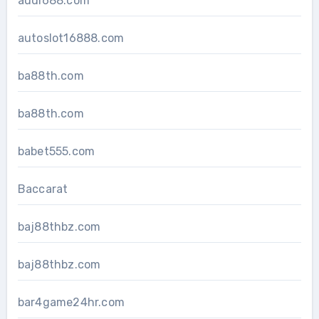
audi688.com
autoslot16888.com
ba88th.com
ba88th.com
babet555.com
Baccarat
baj88thbz.com
baj88thbz.com
bar4game24hr.com