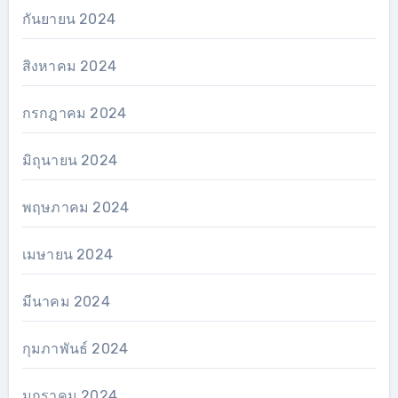
กันยายน 2024
สิงหาคม 2024
กรกฎาคม 2024
มิถุนายน 2024
พฤษภาคม 2024
เมษายน 2024
มีนาคม 2024
กุมภาพันธ์ 2024
มกราคม 2024