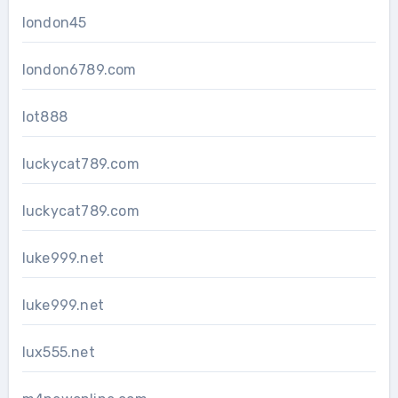
london45
london6789.com
lot888
luckycat789.com
luckycat789.com
luke999.net
luke999.net
lux555.net