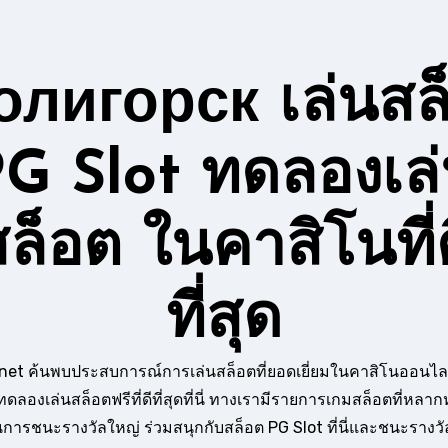
олигорск เล่นสล
G Slot ทดลองเล
ล็อต ในคาสิโนที่
ที่สุด
.net ค้นพบประสบการณ์การเล่นสล็อตที่ยอดเยี่ยมในคาสิโนออนไล
ทดลองเล่นสล็อตฟรีที่ดีที่สุดที่นี่ ทางเรามีรายการเกมสล็อตที่หล
ารชนะรางวัลใหญ่ ร่วมสนุกกับสล็อต PG Slot ที่นี่และชนะราง