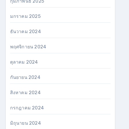
กุมภาพันธ์ 2025
มกราคม 2025
ธันวาคม 2024
พฤศจิกายน 2024
ตุลาคม 2024
กันยายน 2024
สิงหาคม 2024
กรกฎาคม 2024
มิถุนายน 2024