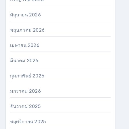
มิถุนายน 2026
พฤษภาคม 2026
เมษายน 2026
มีนาคม 2026
กุมภาพันธ์ 2026
มกราคม 2026
ธันวาคม 2025
พฤศจิกายน 2025