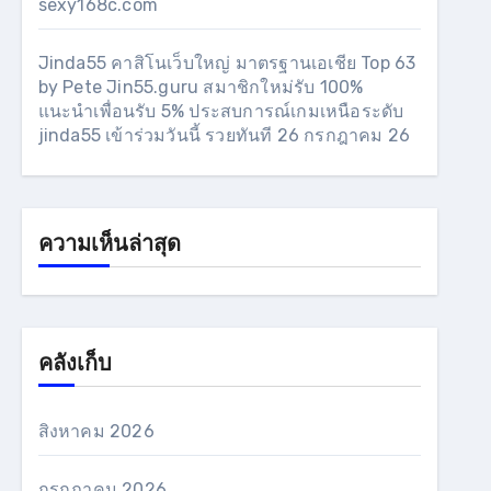
sexy168c.com
Jinda55 คาสิโนเว็บใหญ่ มาตรฐานเอเชีย Top 63
by Pete Jin55.guru สมาชิกใหม่รับ 100%
แนะนำเพื่อนรับ 5% ประสบการณ์เกมเหนือระดับ
jinda55 เข้าร่วมวันนี้ รวยทันที 26 กรกฎาคม 26
ความเห็นล่าสุด
คลังเก็บ
สิงหาคม 2026
กรกฎาคม 2026