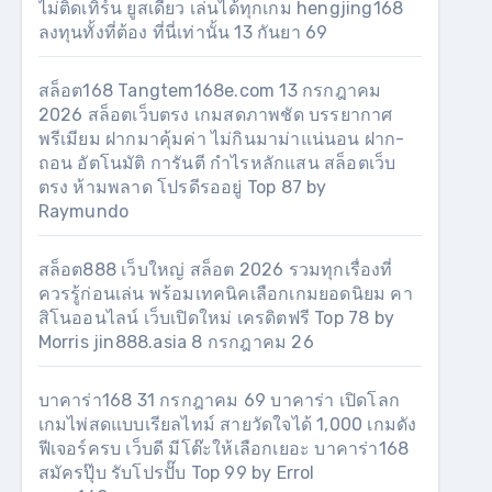
ไม่ติดเทิร์น ยูสเดียว เล่นได้ทุกเกม hengjing168
ลงทุนทั้งที่ต้อง ที่นี่เท่านั้น 13 กันยา 69
สล็อต168 Tangtem168e.com 13 กรกฎาคม
2026 สล็อตเว็บตรง เกมสดภาพชัด บรรยากาศ
พรีเมียม ฝากมาคุ้มค่า ไม่กินมาม่าแน่นอน ฝาก-
ถอน อัตโนมัติ การันตี กำไรหลักแสน สล็อตเว็บ
ตรง ห้ามพลาด โปรดีรออยู่ Top 87 by
Raymundo
สล็อต888 เว็บใหญ่ สล็อต 2026 รวมทุกเรื่องที่
ควรรู้ก่อนเล่น พร้อมเทคนิคเลือกเกมยอดนิยม คา
สิโนออนไลน์ เว็บเปิดใหม่ เครดิตฟรี Top 78 by
Morris jin888.asia 8 กรกฎาคม 26
บาคาร่า168 31 กรกฎาคม 69 บาคาร่า เปิดโลก
เกมไพ่สดแบบเรียลไทม์ สายวัดใจได้ 1,000 เกมดัง
ฟีเจอร์ครบ เว็บดี มีโต๊ะให้เลือกเยอะ บาคาร่า168
สมัครปุ๊บ รับโปรปั๊บ Top 99 by Errol