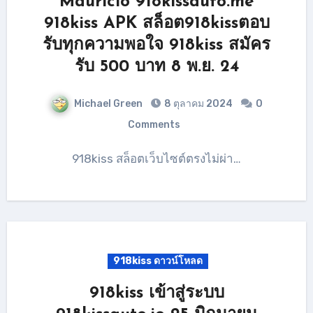
Mauricio 918kissauto.me
918kiss APK สล็อต918kissตอบ
รับทุกความพอใจ 918kiss สมัคร
รับ 500 บาท 8 พ.ย. 24
Michael Green
8 ตุลาคม 2024
0
Comments
918kiss สล็อตเว็บไซต์ตรงไม่ผ่า…
918kiss ดาวน์โหลด
918kiss เข้าสู่ระบบ