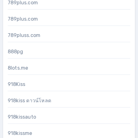
789plus.com
789plus.com
789pluss.com
888pg
8lots.me
918Kiss
918kiss ดาวน์โหลด
918kissauto
918kissme