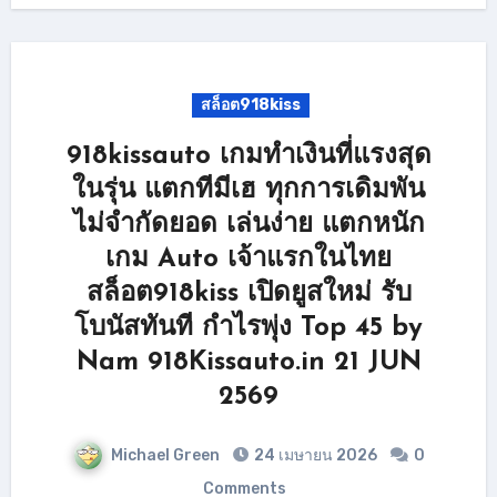
สล็อต918kiss
918kissauto เกมทำเงินที่แรงสุด
ในรุ่น แตกทีมีเฮ ทุกการเดิมพัน
ไม่จำกัดยอด เล่นง่าย แตกหนัก
เกม Auto เจ้าแรกในไทย
สล็อต918kiss เปิดยูสใหม่ รับ
โบนัสทันที กำไรพุ่ง Top 45 by
Nam 918Kissauto.in 21 JUN
2569
Michael Green
24 เมษายน 2026
0
Comments