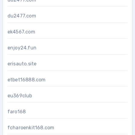
du2477.com
ek4567.com
enjoy24.fun
erisauto.site
etbet16888.com
eu369club
faro168
fcharoenkit168.com