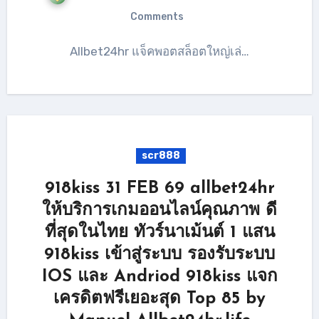
Comments
Allbet24hr แจ็คพอตสล็อตใหญ่เล่…
scr888
918kiss 31 FEB 69 allbet24hr
ให้บริการเกมออนไลน์คุณภาพ ดี
ที่สุดในไทย ทัวร์นาเม้นต์ 1 แสน
918kiss เข้าสู่ระบบ รองรับระบบ
IOS และ Andriod 918kiss แจก
เครดิตฟรีเยอะสุด Top 85 by