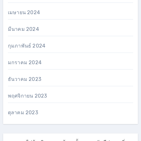
เมษายน 2024
มีนาคม 2024
กุมภาพันธ์ 2024
มกราคม 2024
ธันวาคม 2023
พฤศจิกายน 2023
ตุลาคม 2023