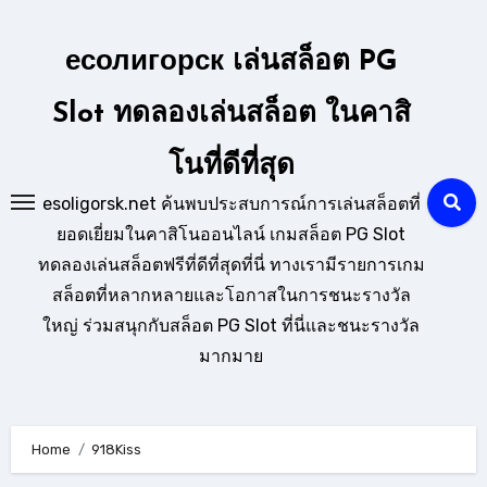
Skip
to
есолигорск เล่นสล็อต PG
content
Slot ทดลองเล่นสล็อต ในคาสิ
โนที่ดีที่สุด
esoligorsk.net ค้นพบประสบการณ์การเล่นสล็อตที่
ยอดเยี่ยมในคาสิโนออนไลน์ เกมสล็อต PG Slot
ทดลองเล่นสล็อตฟรีที่ดีที่สุดที่นี่ ทางเรามีรายการเกม
สล็อตที่หลากหลายและโอกาสในการชนะรางวัล
ใหญ่ ร่วมสนุกกับสล็อต PG Slot ที่นี่และชนะรางวัล
มากมาย
Home
918Kiss