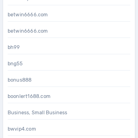
betwin6666.com
betwin6666.com
bh99
bng55
bonus888
boonlert1688.com
Business, Small Business
bwvip4.com