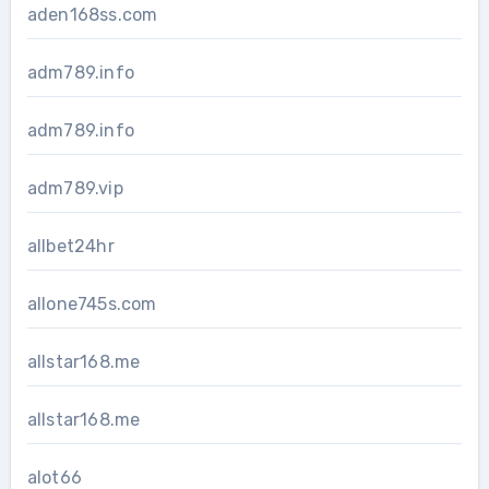
aden168ss.com
adm789.info
adm789.info
adm789.vip
allbet24hr
allone745s.com
allstar168.me
allstar168.me
alot66