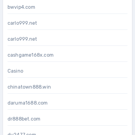
bwvip4.com
carlo999.net
carlo999.net
cashgame168x.com
Casino
chinatown888.win
daruma1688.com
dr888bet.com
du2477.com