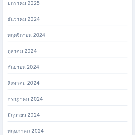
มกราคม 2025
ธันวาคม 2024
พฤศจิกายน 2024
ตุลาคม 2024
กันยายน 2024
สิงหาคม 2024
กรกฎาคม 2024
มิถุนายน 2024
พฤษภาคม 2024