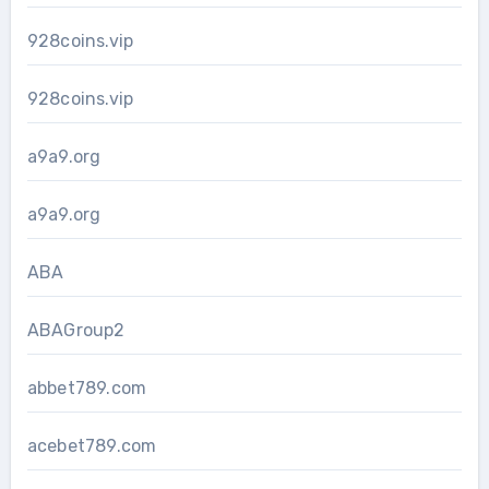
928coins.vip
928coins.vip
a9a9.org
a9a9.org
ABA
ABAGroup2
abbet789.com
acebet789.com