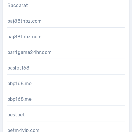
Baccarat
baj88thbz.com
baj88thbz.com
bar4game24hr.com
baslot168
bbp168.me
bbp168.me
bestbet
betm4vip.com