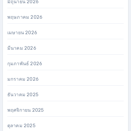
มิถุนายน 2026
พฤษภาคม 2026
เมษายน 2026
มีนาคม 2026
กุมภาพันธ์ 2026
มกราคม 2026
ธันวาคม 2025
พฤศจิกายน 2025
ตุลาคม 2025