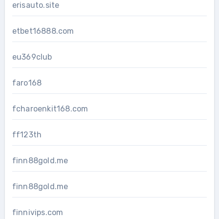
erisauto.site
etbet16888.com
eu369club
faro168
fcharoenkit168.com
ff123th
finn88gold.me
finn88gold.me
finnivips.com