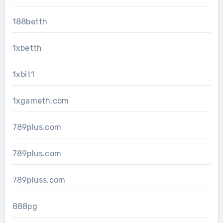
188betth
1xbetth
1xbit1
1xgameth.com
789plus.com
789plus.com
789pluss.com
888pg