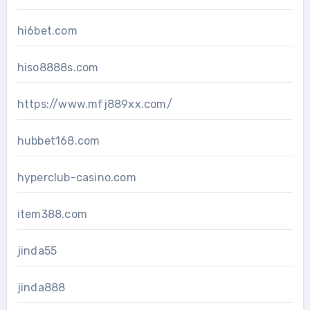
hi6bet.com
hiso8888s.com
https://www.mfj889xx.com/
hubbet168.com
hyperclub-casino.com
item388.com
jinda55
jinda888