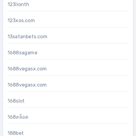
123lionth
123xos.com
13satanbets.com
1688sagame
1688vegasx.com
1688vegasx.com
168slot
168สล็อต
188bet