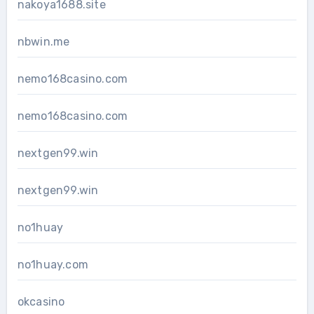
nakoya1688.site
nbwin.me
nemo168casino.com
nemo168casino.com
nextgen99.win
nextgen99.win
no1huay
no1huay.com
okcasino