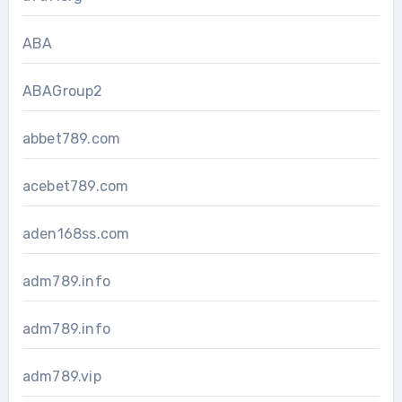
ABA
ABAGroup2
abbet789.com
acebet789.com
aden168ss.com
adm789.info
adm789.info
adm789.vip