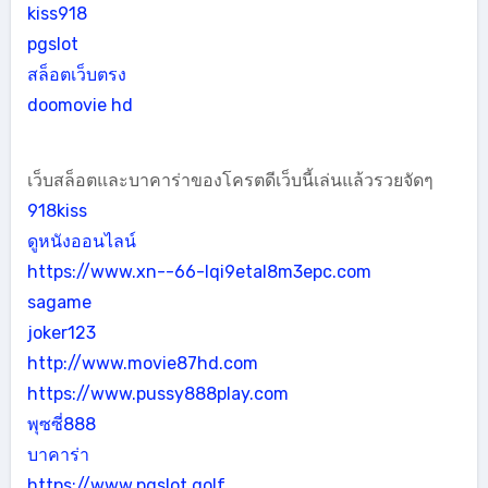
kiss918
pgslot
สล็อตเว็บตรง
doomovie hd
เว็บสล็อตและบาคาร่าของโครตดีเว็บนี้เล่นแล้วรวยจัดๆ
918kiss
ดูหนังออนไลน์
https://www.xn--66-lqi9etal8m3epc.com
sagame
joker123
http://www.movie87hd.com
https://www.pussy888play.com
พุซซี่888
บาคาร่า
https://www.pgslot.golf