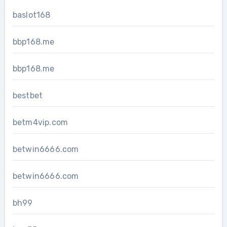
baslot168
bbp168.me
bbp168.me
bestbet
betm4vip.com
betwin6666.com
betwin6666.com
bh99