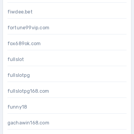
fiwdee.bet
fortune99vip.com
fox689ok.com
fullslot
fullslotpg
fullslotpg168.com
funny18
gachawin168.com