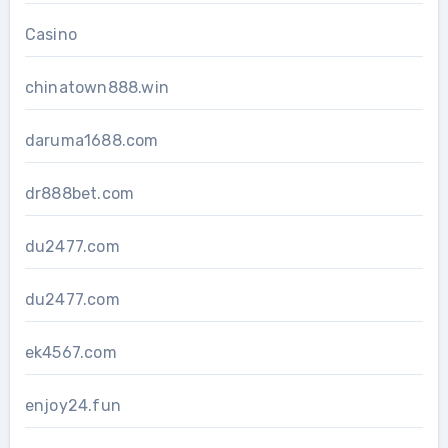
Casino
chinatown888.win
daruma1688.com
dr888bet.com
du2477.com
du2477.com
ek4567.com
enjoy24.fun