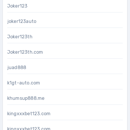
Joker123
joker123auto
Joker123th
Joker123th.com
juad888
k1gt-auto.com
khumsup888.me
kingxxxbet123.com
kingxxxbet123.com