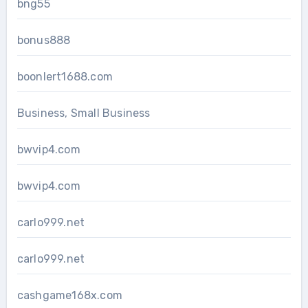
bng55
bonus888
boonlert1688.com
Business, Small Business
bwvip4.com
bwvip4.com
carlo999.net
carlo999.net
cashgame168x.com