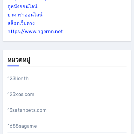
ดูหนังออนไลน์
บาคาร่าออนไลน์
สล็อตเว็บตรง
https://www.ngernn.net
หมวดหมู่
123lionth
123xos.com
13satanbets.com
1688sagame