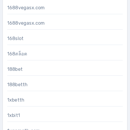
1688vegasx.com
1688vegasx.com
168slot
168สล็อต
188bet
188betth
1xbetth
1xbit1