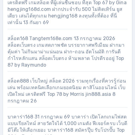
เครดิตฟรี เกมสล็อต ที่ผู้เล่นชื่นชอบ ที่สุด Top 67 by Gina
hengjing168d.com ฝากประจำรับ 500 ไม่ติดเทิร์น ยูส
เดียว เล่นได้ทุกเกม hengjing168 ลงทุนทั้งที่ต้อง ที่นี่
เท่านั้น 13 กันยา 69
สล็อต168 Tangtem168e.com 13 กรกฎาคม 2026
สล็อตเว็บตรง เกมสดภาพชัด บรรยากาศพรีเมียม ฝากมา
คุ้มค่า ไม่กินมาม่าแน่นอน ฝาก-ถอน อัตโนมัติ การันตี
กำไรหลักแสน สล็อตเว็บตรง ห้ามพลาด โปรดีรออยู่ Top
87 by Raymundo
สล็อต888 เว็บใหญ่ สล็อต 2026 รวมทุกเรื่องที่ควรรู้ก่อน
เล่น พร้อมเทคนิคเลือกเกมยอดนิยม คาสิโนออนไลน์ เว็บ
เปิดใหม่ เครดิตฟรี Top 78 by Morris jin888.asia 8
กรกฎาคม 26
บาคาร่า168 31 กรกฎาคม 69 บาคาร่า เปิดโลกเกมไพ่สด
แบบเรียลไทม์ สายวัดใจได้ 1,000 เกมดัง ฟีเจอร์ครบ เว็บดี
มีโต๊ะให้เลือกเยอะ บาคาร่า168 สมัครปุ๊บ รับโปรปั๊บ Top