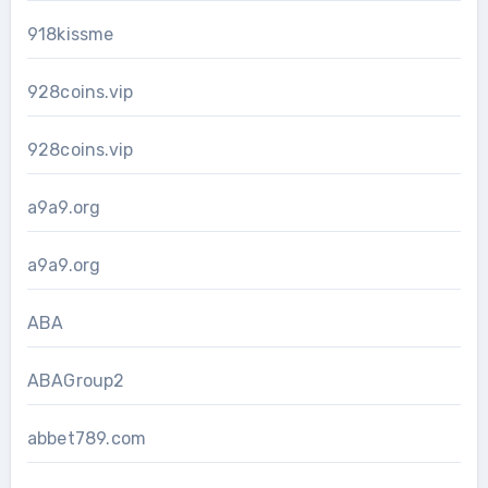
918kissme
928coins.vip
928coins.vip
a9a9.org
a9a9.org
ABA
ABAGroup2
abbet789.com