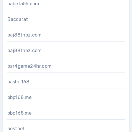
babet555.com
Baccarat
baj88thbz.com
baj88thbz.com
bar4game24hr.com
baslot168
bbp168.me
bbp168.me
bestbet