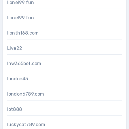
lionel99.fun
lionel99.fun
lionth168.com
Live22
lnw365bet.com
london45
london6789.com
lot888
luckycat789.com