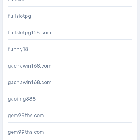
fullslotpg
fullslotpg168.com
funny18
gachawin168.com
gachawin168.com
gaojing888
gem99ths.com
gem99ths.com