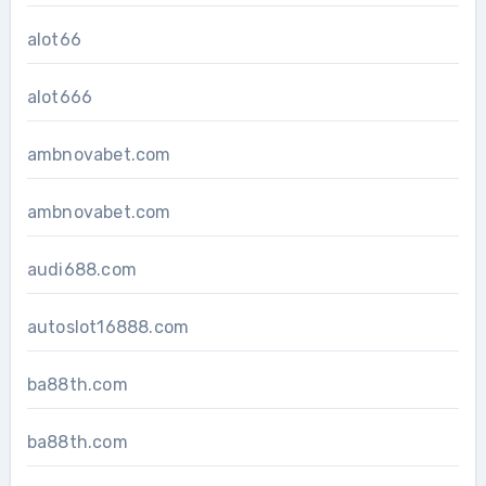
alot66
alot666
ambnovabet.com
ambnovabet.com
audi688.com
autoslot16888.com
ba88th.com
ba88th.com