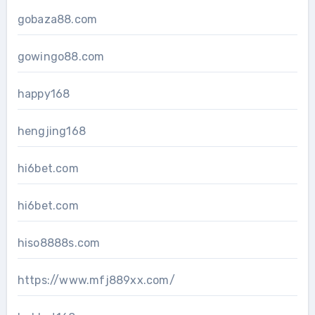
gobaza88.com
gowingo88.com
happy168
hengjing168
hi6bet.com
hi6bet.com
hiso8888s.com
https://www.mfj889xx.com/