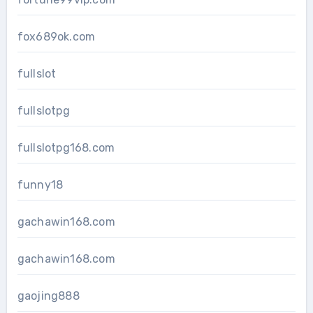
fox689ok.com
fullslot
fullslotpg
fullslotpg168.com
funny18
gachawin168.com
gachawin168.com
gaojing888