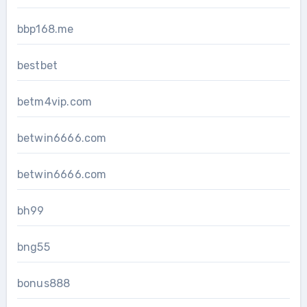
bbp168.me
bestbet
betm4vip.com
betwin6666.com
betwin6666.com
bh99
bng55
bonus888