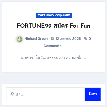
fortune99vip.com
FORTUNE99 สมัคร For Fun
Michael Green
12 เมษายน 2025
0
Comments
มาคาร่าในวัฒนธรรมและความเชื่อ:…
ค้นหา
สำหรับ: