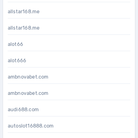
allstar168.me
allstar168.me
alot66
alot666
ambnovabet.com
ambnovabet.com
audi688.com
autoslot16888.com