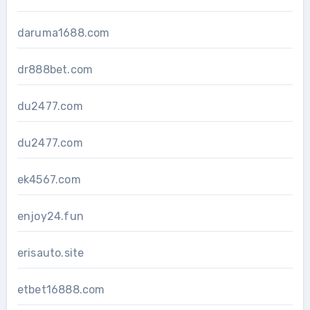
daruma1688.com
dr888bet.com
du2477.com
du2477.com
ek4567.com
enjoy24.fun
erisauto.site
etbet16888.com