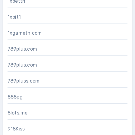
1xbetth
1xbit1
1xgameth.com
789plus.com
789plus.com
789pluss.com
888pg
8lots.me
918Kiss