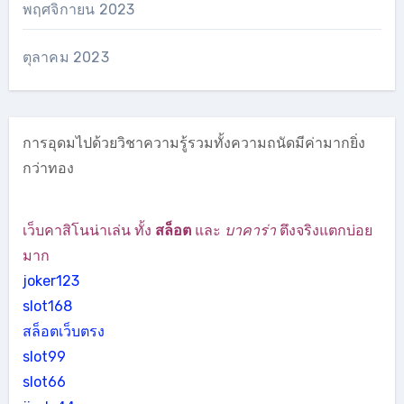
พฤศจิกายน 2023
ตุลาคม 2023
การอุดมไปด้วยวิชาความรู้รวมทั้งความถนัดมีค่ามากยิ่ง
กว่าทอง
เว็บคาสิโนน่าเล่น ทั้ง
สล็อต
และ
บาคาร่า
ตึงจริงแตกบ่อย
มาก
joker123
slot168
สล็อตเว็บตรง
slot99
slot66