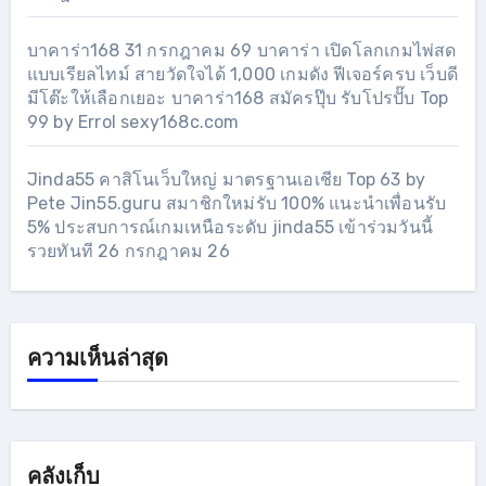
บาคาร่า168 31 กรกฎาคม 69 บาคาร่า เปิดโลกเกมไพ่สด
แบบเรียลไทม์ สายวัดใจได้ 1,000 เกมดัง ฟีเจอร์ครบ เว็บดี
มีโต๊ะให้เลือกเยอะ บาคาร่า168 สมัครปุ๊บ รับโปรปั๊บ Top
99 by Errol sexy168c.com
Jinda55 คาสิโนเว็บใหญ่ มาตรฐานเอเชีย Top 63 by
Pete Jin55.guru สมาชิกใหม่รับ 100% แนะนำเพื่อนรับ
5% ประสบการณ์เกมเหนือระดับ jinda55 เข้าร่วมวันนี้
รวยทันที 26 กรกฎาคม 26
ความเห็นล่าสุด
คลังเก็บ