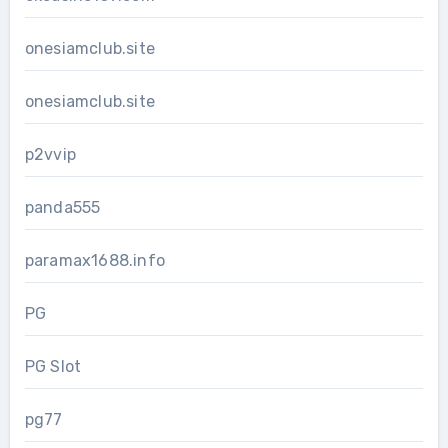
onesiamclub.site
onesiamclub.site
p2vvip
panda555
paramax1688.info
PG
PG Slot
pg77