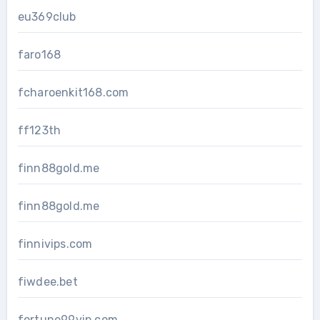
eu369club
faro168
fcharoenkit168.com
ff123th
finn88gold.me
finn88gold.me
finnivips.com
fiwdee.bet
fortune99vip.com