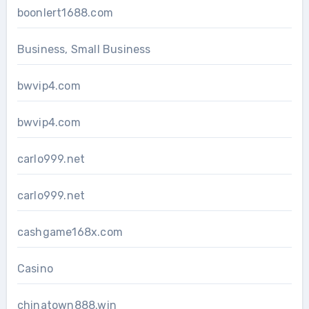
boonlert1688.com
Business, Small Business
bwvip4.com
bwvip4.com
carlo999.net
carlo999.net
cashgame168x.com
Casino
chinatown888.win