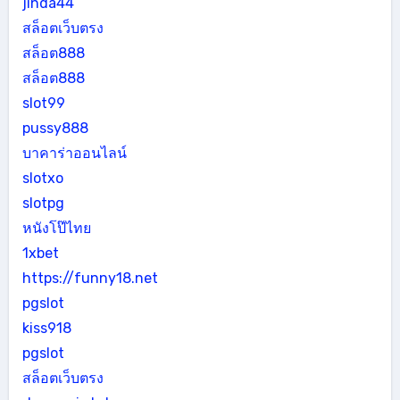
jinda44
สล็อตเว็บตรง
สล็อต888
สล็อต888
slot99
pussy888
บาคาร่าออนไลน์
slotxo
slotpg
หนังโป๊ไทย
1xbet
https://funny18.net
pgslot
kiss918
pgslot
สล็อตเว็บตรง