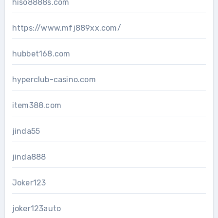
hiso8888s.com
https://www.mfj889xx.com/
hubbet168.com
hyperclub-casino.com
item388.com
jinda55
jinda888
Joker123
joker123auto