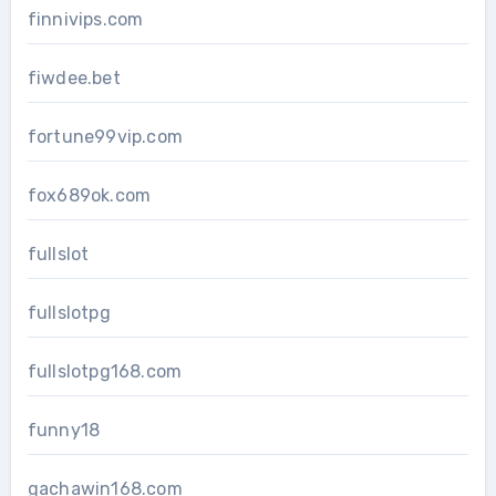
finnivips.com
fiwdee.bet
fortune99vip.com
fox689ok.com
fullslot
fullslotpg
fullslotpg168.com
funny18
gachawin168.com