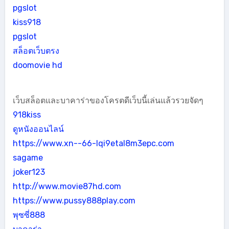
pgslot
kiss918
pgslot
สล็อตเว็บตรง
doomovie hd
เว็บสล็อตและบาคาร่าของโครตดีเว็บนี้เล่นแล้วรวยจัดๆ
918kiss
ดูหนังออนไลน์
https://www.xn--66-lqi9etal8m3epc.com
sagame
joker123
http://www.movie87hd.com
https://www.pussy888play.com
พุซซี่888