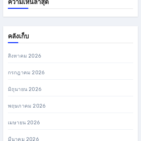
ความเห็นล่าสุด
คลังเก็บ
สิงหาคม 2026
กรกฎาคม 2026
มิถุนายน 2026
พฤษภาคม 2026
เมษายน 2026
มีนาคม 2026