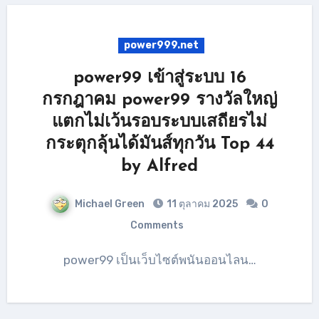
power999.net
power99 เข้าสู่ระบบ 16
กรกฎาคม power99 รางวัลใหญ่
แตกไม่เว้นรอบระบบเสถียรไม่
กระตุกลุ้นได้มันส์ทุกวัน Top 44
by Alfred
Michael Green
11 ตุลาคม 2025
0
Comments
power99 เป็นเว็บไซต์พนันออนไลน…