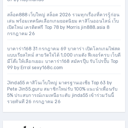
สล็อต888 เว็บใหญ่ สล็อต 2026 รวมทุกเรื่องที่ควรรู้ก่อน
เล่น พร้อมเทคนิคเลือกเกมยอดนิยม คาสิโนออนไลน์ เว็บ
เปิดใหม่ เครดิตฟรี Top 78 by Morris jin888.asia 8
กรกฎาคม 26
บาคาร่า168 31 กรกฎาคม 69 บาคาร่า เปิดโลกเกมไพ่สด
แบบเรียลไทม์ สายวัดใจได้ 1,000 เกมดัง ฟีเจอร์ครบ เว็บดี
มีโต๊ะให้เลือกเยอะ บาคาร่า168 สมัครปุ๊บ รับโปรปั๊บ Top
99 by Errol sexy168c.com
Jinda55 คาสิโนเว็บใหญ่ มาตรฐานเอเชีย Top 63 by
Pete Jin55.guru สมาชิกใหม่รับ 100% แนะนำเพื่อนรับ
5% ประสบการณ์เกมเหนือระดับ jinda55 เข้าร่วมวันนี้
รวยทันที 26 กรกฎาคม 26