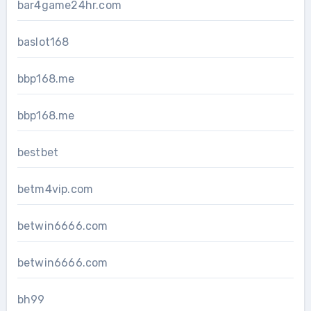
bar4game24hr.com
baslot168
bbp168.me
bbp168.me
bestbet
betm4vip.com
betwin6666.com
betwin6666.com
bh99