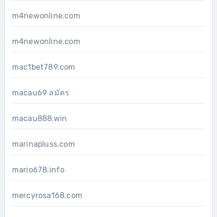
m4newonline.com
m4newonline.com
mac1bet789.com
macau69 สมัคร
macau888.win
marinapluss.com
mario678.info
mercyrosa168.com