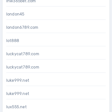
lnw365bet.com
london45
london6789.com
lot888
luckycat789.com
luckycat789.com
luke999.net
luke999.net
lux555.net