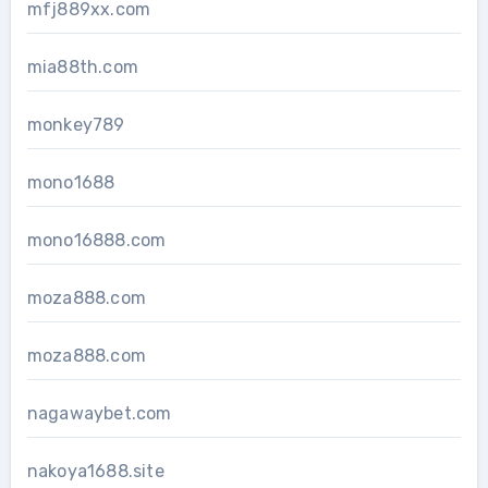
mfj889xx.com
mia88th.com
monkey789
mono1688
mono16888.com
moza888.com
moza888.com
nagawaybet.com
nakoya1688.site