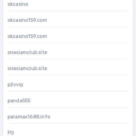
okcasino
okcasino159.com
okcasino159.com
onesiamclub.site
onesiamclub.site
p2vvip
panda555
paramax1688.info
PG