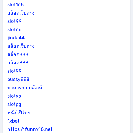
slot168
สล็อตเว็บตรง
slot99
slot66
jinda44
สล็อตเว็บตรง
สล็อต888
สล็อต888
slot99
pussy888
บาคาร่าออนไลน์
slotxo
slotpg
หนังโป๊ไทย
1xbet
https://funny18.net