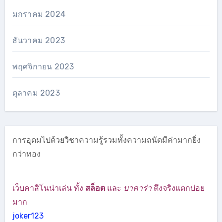
มกราคม 2024
ธันวาคม 2023
พฤศจิกายน 2023
ตุลาคม 2023
การอุดมไปด้วยวิชาความรู้รวมทั้งความถนัดมีค่ามากยิ่ง
กว่าทอง
เว็บคาสิโนน่าเล่น ทั้ง
สล็อต
และ
บาคาร่า
ตึงจริงแตกบ่อย
มาก
joker123