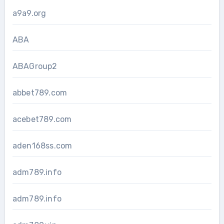
a9a9.org
ABA
ABAGroup2
abbet789.com
acebet789.com
aden168ss.com
adm789.info
adm789.info