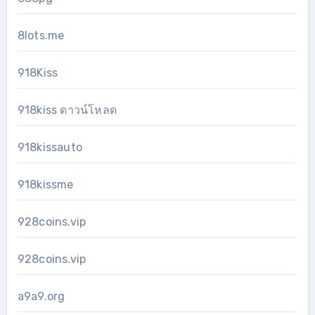
8lots.me
918Kiss
918kiss ดาวน์โหลด
918kissauto
918kissme
928coins.vip
928coins.vip
a9a9.org