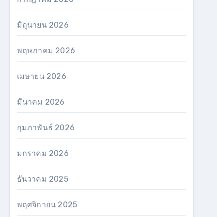
มิถุนายน 2026
พฤษภาคม 2026
เมษายน 2026
มีนาคม 2026
กุมภาพันธ์ 2026
มกราคม 2026
ธันวาคม 2025
พฤศจิกายน 2025