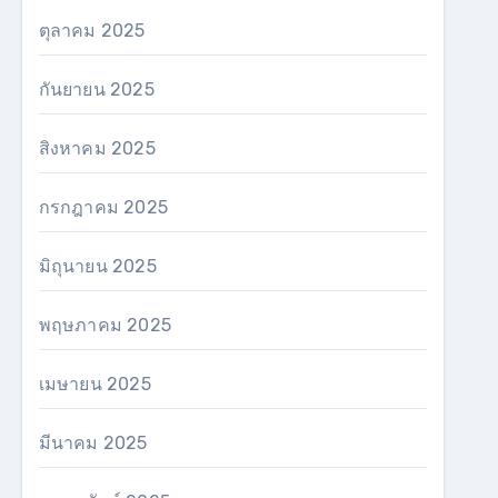
ตุลาคม 2025
กันยายน 2025
สิงหาคม 2025
กรกฎาคม 2025
มิถุนายน 2025
พฤษภาคม 2025
เมษายน 2025
มีนาคม 2025