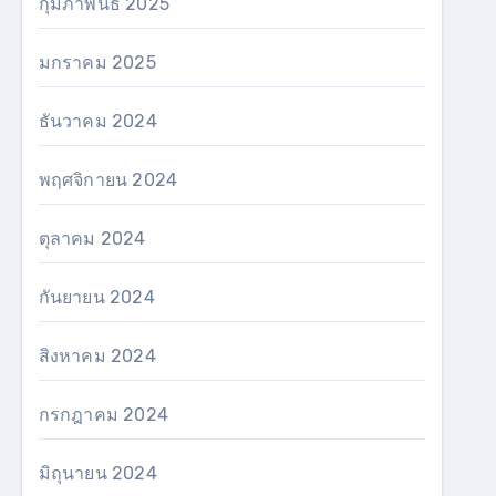
กุมภาพันธ์ 2025
มกราคม 2025
ธันวาคม 2024
พฤศจิกายน 2024
ตุลาคม 2024
กันยายน 2024
สิงหาคม 2024
กรกฎาคม 2024
มิถุนายน 2024