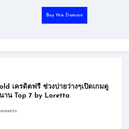
Buy this Domain
ld เครดิตฟรี ช่วงบ่ายว่างๆเปิดเกมดู
รอนาน Top 7 by Loretta
omments