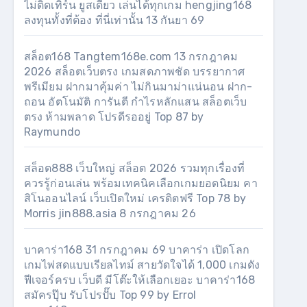
ไม่ติดเทิร์น ยูสเดียว เล่นได้ทุกเกม hengjing168
ลงทุนทั้งที่ต้อง ที่นี่เท่านั้น 13 กันยา 69
สล็อต168 Tangtem168e.com 13 กรกฎาคม
2026 สล็อตเว็บตรง เกมสดภาพชัด บรรยากาศ
พรีเมียม ฝากมาคุ้มค่า ไม่กินมาม่าแน่นอน ฝาก-
ถอน อัตโนมัติ การันตี กำไรหลักแสน สล็อตเว็บ
ตรง ห้ามพลาด โปรดีรออยู่ Top 87 by
Raymundo
สล็อต888 เว็บใหญ่ สล็อต 2026 รวมทุกเรื่องที่
ควรรู้ก่อนเล่น พร้อมเทคนิคเลือกเกมยอดนิยม คา
สิโนออนไลน์ เว็บเปิดใหม่ เครดิตฟรี Top 78 by
Morris jin888.asia 8 กรกฎาคม 26
บาคาร่า168 31 กรกฎาคม 69 บาคาร่า เปิดโลก
เกมไพ่สดแบบเรียลไทม์ สายวัดใจได้ 1,000 เกมดัง
ฟีเจอร์ครบ เว็บดี มีโต๊ะให้เลือกเยอะ บาคาร่า168
สมัครปุ๊บ รับโปรปั๊บ Top 99 by Errol