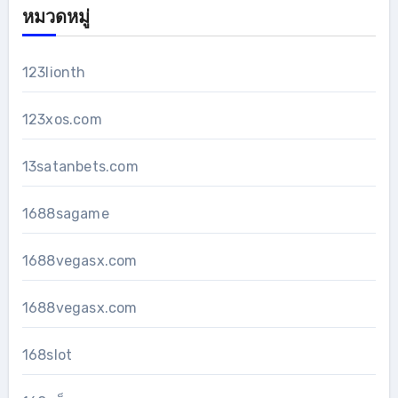
หมวดหมู่
123lionth
123xos.com
13satanbets.com
1688sagame
1688vegasx.com
1688vegasx.com
168slot