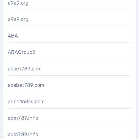
a9a9.org
a9a9.org
ABA
ABAGroup2
abbet789.com
acebet789.com
aden168ss.com
adm789.info
adm789.info