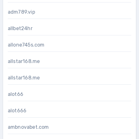
adm789.vip
allbet24hr
allone745s.com
allstar168.me
allstar168.me
alot66
alot666
ambnovabet.com