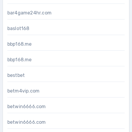
bar4game24hr.com
baslot168
bbp168.me
bbp168.me
bestbet
betm4vip.com
betwin6666.com
betwin6666.com