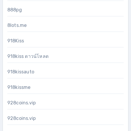
888pg
8lots.me
918Kiss
918kiss ดาวน์โหลด
918kissauto
918kissme
928coins.vip
928coins.vip