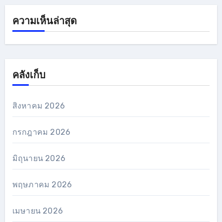
ความเห็นล่าสุด
คลังเก็บ
สิงหาคม 2026
กรกฎาคม 2026
มิถุนายน 2026
พฤษภาคม 2026
เมษายน 2026