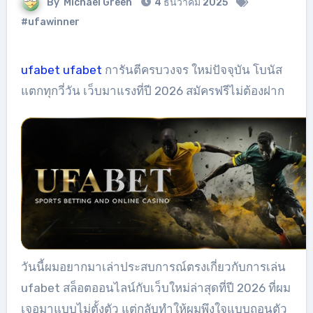
By
Michael Green
4 ธันวาคม 2025
#ufawinner
ufabet
ufabet
การันตีครบวงจร ใหม่ปัจจุบัน โบนัส
แตกทุกวี่วัน เว็บมาแรงที่ปี 2026 สมัครฟรีไม่ต้องฝาก
วันนี้ผมอยากมาเล่าประสบการณ์ตรงเกี่ยวกับการเล่น
ufabet สล็อตออนไลน์กับเว็บใหม่ล่าสุดที่ปี 2026 ที่ผม
เจอมาแบบไม่ตั้งตัว แต่กลับทำให้ผมพึงใจแบบถอนตัว