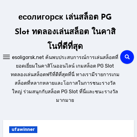
Skip
to
есолигорск เล่นสล็อต PG
content
Slot ทดลองเล่นสล็อต ในคาสิ
โนที่ดีที่สุด
esoligorsk.net ค้นพบประสบการณ์การเล่นสล็อตที่
ยอดเยี่ยมในคาสิโนออนไลน์ เกมสล็อต PG Slot
ทดลองเล่นสล็อตฟรีที่ดีที่สุดที่นี่ ทางเรามีรายการเกม
สล็อตที่หลากหลายและโอกาสในการชนะรางวัล
ใหญ่ ร่วมสนุกกับสล็อต PG Slot ที่นี่และชนะรางวัล
มากมาย
ufawinner