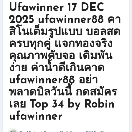
Ufawinner 17 DEC
2025 ufawinner88 คา
สิโนเต็มรูปแบบ บอลสด
ครบทุกคู่ แจกทองจริง
คุณภาพคับจอ เดิมพัน
ง่าย ค่าน้ำดีเกินคาด
ufawinner88 อย่า
พลาดบิลวันนี้ กดสมัคร
เลย Top 34 by Robin
ufawinner