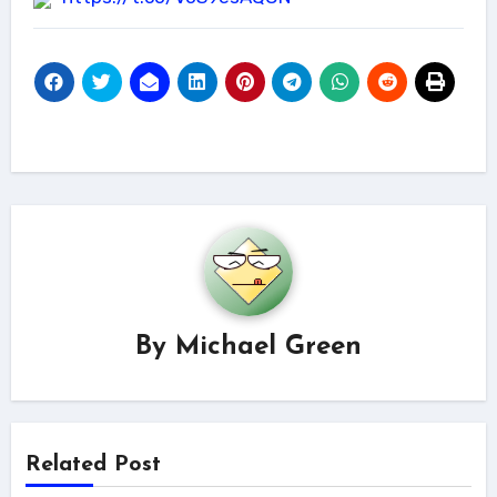
By
Michael Green
Related Post