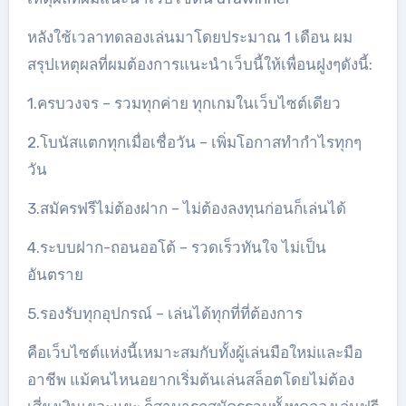
หลังใช้เวลาทดลองเล่นมาโดยประมาณ 1 เดือน ผม
สรุปเหตุผลที่ผมต้องการแนะนำเว็บนี้ให้เพื่อนฝูงๆดังนี้:
1.ครบวงจร – รวมทุกค่าย ทุกเกมในเว็บไซต์เดียว
2.โบนัสแตกทุกเมื่อเชื่อวัน – เพิ่มโอกาสทำกำไรทุกๆ
วัน
3.สมัครฟรีไม่ต้องฝาก – ไม่ต้องลงทุนก่อนก็เล่นได้
4.ระบบฝาก-ถอนออโต้ – รวดเร็วทันใจ ไม่เป็น
อันตราย
5.รองรับทุกอุปกรณ์ – เล่นได้ทุกที่ที่ต้องการ
คือเว็บไซต์แห่งนี้เหมาะสมกับทั้งผู้เล่นมือใหม่และมือ
อาชีพ แม้คนไหนอยากเริ่มต้นเล่นสล็อตโดยไม่ต้อง