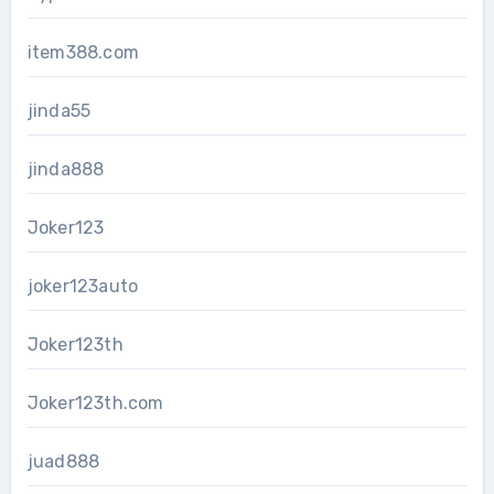
item388.com
jinda55
jinda888
Joker123
joker123auto
Joker123th
Joker123th.com
juad888