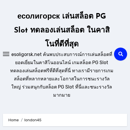
Skip
to
есолигорск เล่นสล็อต PG
content
Slot ทดลองเล่นสล็อต ในคาสิ
โนที่ดีที่สุด
esoligorsk.net ค้นพบประสบการณ์การเล่นสล็อตที่
ยอดเยี่ยมในคาสิโนออนไลน์ เกมสล็อต PG Slot
ทดลองเล่นสล็อตฟรีที่ดีที่สุดที่นี่ ทางเรามีรายการเกม
สล็อตที่หลากหลายและโอกาสในการชนะรางวัล
ใหญ่ ร่วมสนุกกับสล็อต PG Slot ที่นี่และชนะรางวัล
มากมาย
Home
london45