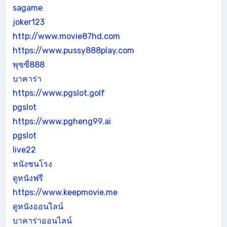
sagame
joker123
http://www.movie87hd.com
https://www.pussy888play.com
พุซซี่888
บาคาร่า
https://www.pgslot.golf
pgslot
https://www.pgheng99.ai
pgslot
live22
หนังชนโรง
ดูหนังฟรี
https://www.keepmovie.me
ดูหนังออนไลน์
บาคาร่าออนไลน์