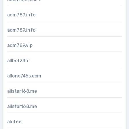
adm789.info
adm789.info
adm789.vip
allbet24hr
allone745s.com
allstar168.me
allstar168.me
alot66