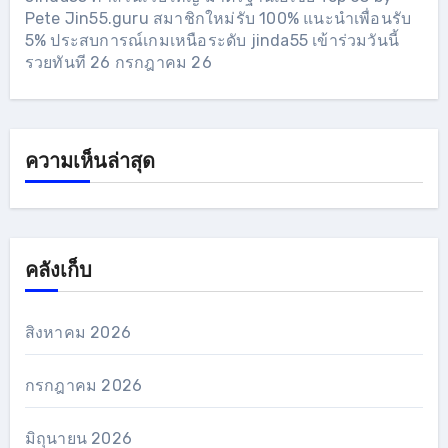
Pete Jin55.guru สมาชิกใหม่รับ 100% แนะนำเพื่อนรับ
5% ประสบการณ์เกมเหนือระดับ jinda55 เข้าร่วมวันนี้
รวยทันที 26 กรกฎาคม 26
ความเห็นล่าสุด
คลังเก็บ
สิงหาคม 2026
กรกฎาคม 2026
มิถุนายน 2026