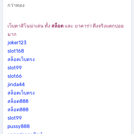
กว่าทอง
เว็บคาสิโนน่าเล่น ทั้ง
สล็อต
และ
บาคาร่า
ตึงจริงแตกบ่อย
มาก
joker123
slot168
สล็อตเว็บตรง
slot99
slot66
jinda44
สล็อตเว็บตรง
สล็อต888
สล็อต888
slot99
pussy888