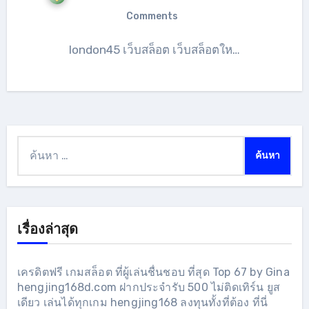
Comments
london45 เว็บสล็อต เว็บสล็อตให…
ค้นหา
สำหรับ:
เรื่องล่าสุด
เครดิตฟรี เกมสล็อต ที่ผู้เล่นชื่นชอบ ที่สุด Top 67 by Gina
hengjing168d.com ฝากประจำรับ 500 ไม่ติดเทิร์น ยูส
เดียว เล่นได้ทุกเกม hengjing168 ลงทุนทั้งที่ต้อง ที่นี่