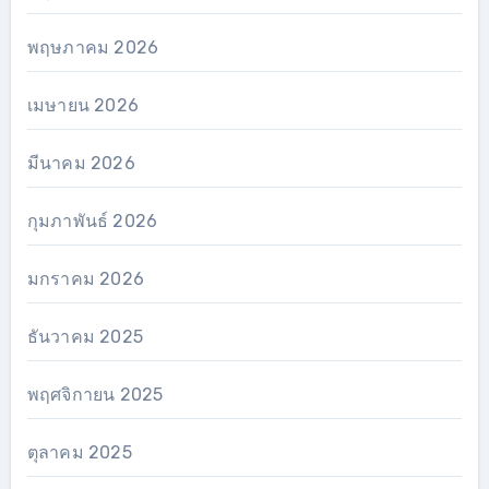
พฤษภาคม 2026
เมษายน 2026
มีนาคม 2026
กุมภาพันธ์ 2026
มกราคม 2026
ธันวาคม 2025
พฤศจิกายน 2025
ตุลาคม 2025