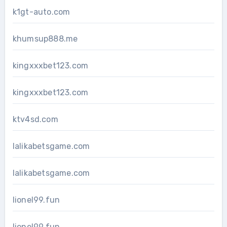
k1gt-auto.com
khumsup888.me
kingxxxbet123.com
kingxxxbet123.com
ktv4sd.com
lalikabetsgame.com
lalikabetsgame.com
lionel99.fun
lionel99.fun