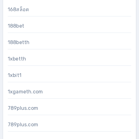
168สล็อต
188bet
188betth
1xbetth
1xbit1
1xgameth.com
789plus.com
789plus.com