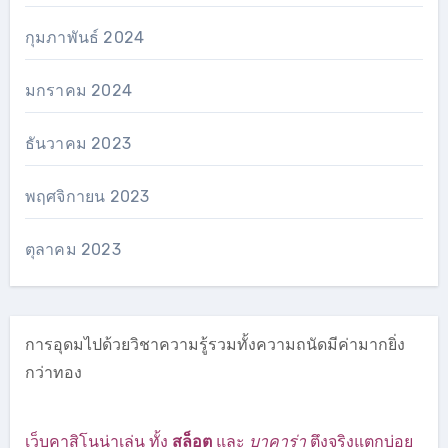
กุมภาพันธ์ 2024
มกราคม 2024
ธันวาคม 2023
พฤศจิกายน 2023
ตุลาคม 2023
การอุดมไปด้วยวิชาความรู้รวมทั้งความถนัดมีค่ามากยิ่ง
กว่าทอง
เว็บคาสิโนน่าเล่น ทั้ง
สล็อต
และ
บาคาร่า
ตึงจริงแตกบ่อย