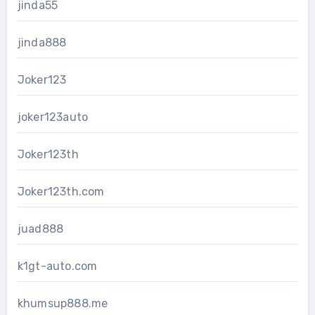
jinda55
jinda888
Joker123
joker123auto
Joker123th
Joker123th.com
juad888
k1gt-auto.com
khumsup888.me