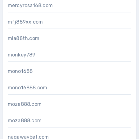
mercyrosa168.com
mfj889xx.com
mia88th.com
monkey789
mono1688
mono16888.com
moza888.com
moza888.com
nagawaybet.com