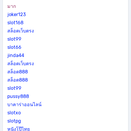
มาก
joker123
slot168
สล็อตเว็บตรง
slot99
slot66
jinda44
สล็อตเว็บตรง
สล็อต888
สล็อต888
slot99
pussy888
บาคาร่าออนไลน์
slotxo
slotpg
หนังโป๊ไทย