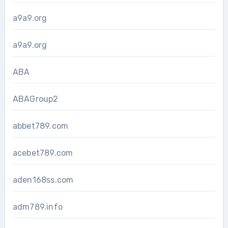
a9a9.org
a9a9.org
ABA
ABAGroup2
abbet789.com
acebet789.com
aden168ss.com
adm789.info