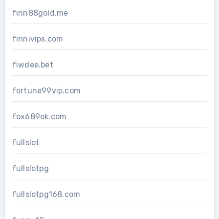
finn88gold.me
finnivips.com
fiwdee.bet
fortune99vip.com
fox689ok.com
fullslot
fullslotpg
fullslotpg168.com