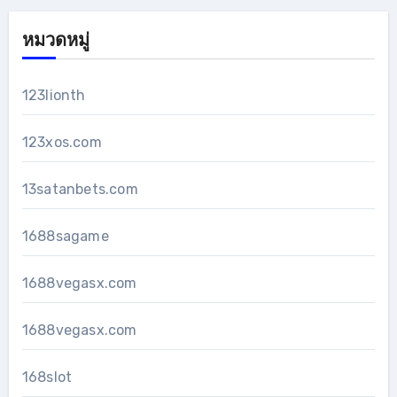
หมวดหมู่
123lionth
123xos.com
13satanbets.com
1688sagame
1688vegasx.com
1688vegasx.com
168slot