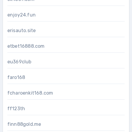
enjoy24.fun
erisauto.site
etbet16888.com
eu369club
faro168
fcharoenkit168.com
ff123th
finn88gold.me