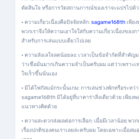
ตัดสินใจ หรือการวัดสถานการณ์ของเราจะแปรไปด้ว
• ความเกี่ยวเนื่องคือปัจจัยหลัก:
sagame168th
เพียง
พวกเราจึงให้ความเอาใจใส่กับความเกี่ยวเนื่องของ
สำหรับการเล่นแบบเดียวไปเลย
• ความลังเลใจลดน้อยลง: เวลาเป็นข้อจำกัดที่สำคัญ
ว่าเชื่อมั่นมากเกินความจำเป็นครับผม แต่ว่าเพราะเห
ใจเร็วขึ้นนั่นเอง
• มิได้โฟกัสแม้กระนั้นเกม: การเล่นช่วงพักหรือระ
sagame168th มิได้อยู่ที่บาคาร่าสิ่งเดียวด้วย เพีย
แนวทางคิดด้วย
• ความสะดวกส่งผลต่อการเลือก: เมื่อมีเวลาน้อย พวกเ
เรื่องปกติของคนเราเลยล่ะครับผม โดยเฉพาะเมื่อ