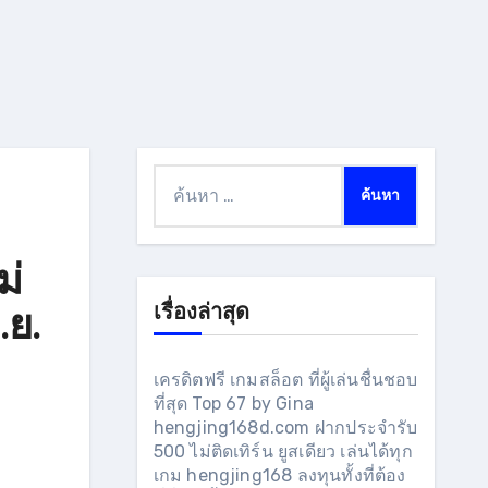
ค้นหา
สำหรับ:
ม่
เรื่องล่าสุด
.ย.
เครดิตฟรี เกมสล็อต ที่ผู้เล่นชื่นชอบ
ที่สุด Top 67 by Gina
hengjing168d.com ฝากประจำรับ
500 ไม่ติดเทิร์น ยูสเดียว เล่นได้ทุก
เกม hengjing168 ลงทุนทั้งที่ต้อง