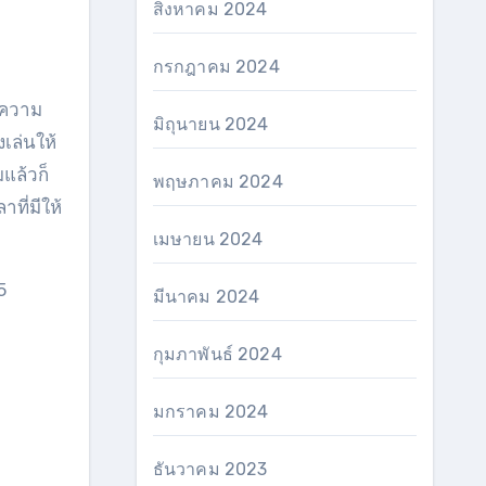
สิงหาคม 2024
กรกฎาคม 2024
บความ
มิถุนายน 2024
เล่นให้
มแล้วก็
พฤษภาคม 2024
ที่มีให้
เมษายน 2024
5
มีนาคม 2024
กุมภาพันธ์ 2024
มกราคม 2024
ธันวาคม 2023