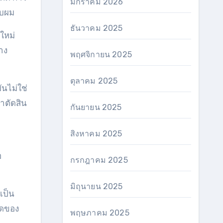
มกราคม 2026
ับผม
ธันวาคม 2025
ใหม่
าง
พฤศจิกายน 2025
ตุลาคม 2025
นไม่ใช่
ราตัดสิน
กันยายน 2025
สิงหาคม 2025
อ
กรกฎาคม 2025
มิถุนายน 2025
เป็น
ัดของ
พฤษภาคม 2025