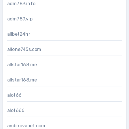
adm789.info
adm789.vip
allbet24hr
allone745s.com
allstar168.me
allstar168.me
alot66
alot666
ambnovabet.com