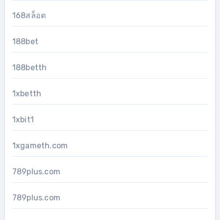
168สล็อต
188bet
188betth
1xbetth
1xbit1
1xgameth.com
789plus.com
789plus.com