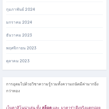
กุมภาพันธ์ 2024
มกราคม 2024
ธันวาคม 2023
พฤศจิกายน 2023
ตุลาคม 2023
การอุดมไปด้วยวิชาความรู้รวมทั้งความถนัดมีค่ามากยิ่ง
กว่าทอง
เว็บคาสิโนน่าเล่น ทั้ง
สล็อต
และ
บาคาร่า
ตึงจริงแตกบ่อย