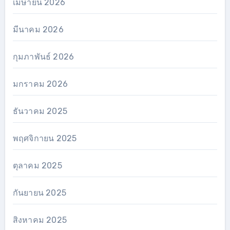
เมษายน 2026
มีนาคม 2026
กุมภาพันธ์ 2026
มกราคม 2026
ธันวาคม 2025
พฤศจิกายน 2025
ตุลาคม 2025
กันยายน 2025
สิงหาคม 2025