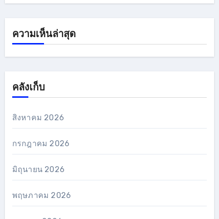
ความเห็นล่าสุด
คลังเก็บ
สิงหาคม 2026
กรกฎาคม 2026
มิถุนายน 2026
พฤษภาคม 2026