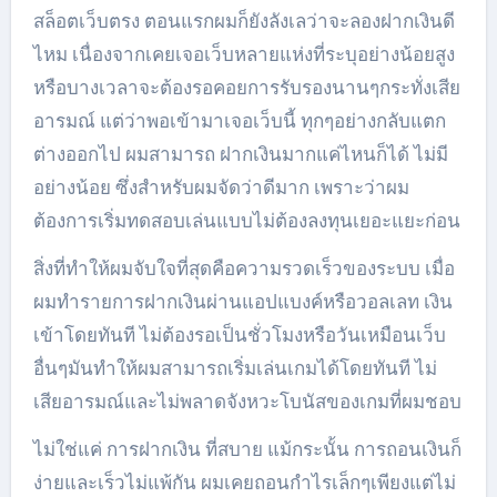
สล็อตเว็บตรง ตอนแรกผมก็ยังลังเลว่าจะลองฝากเงินดี
ไหม เนื่องจากเคยเจอเว็บหลายแห่งที่ระบุอย่างน้อยสูง
หรือบางเวลาจะต้องรอคอยการรับรองนานๆกระทั่งเสีย
อารมณ์ แต่ว่าพอเข้ามาเจอเว็บนี้ ทุกๆอย่างกลับแตก
ต่างออกไป ผมสามารถ ฝากเงินมากแค่ไหนก็ได้ ไม่มี
อย่างน้อย ซึ่งสำหรับผมจัดว่าดีมาก เพราะว่าผม
ต้องการเริ่มทดสอบเล่นแบบไม่ต้องลงทุนเยอะแยะก่อน
สิ่งที่ทำให้ผมจับใจที่สุดคือความรวดเร็วของระบบ เมื่อ
ผมทำรายการฝากเงินผ่านแอปแบงค์หรือวอลเลท เงิน
เข้าโดยทันที ไม่ต้องรอเป็นชั่วโมงหรือวันเหมือนเว็บ
อื่นๆมันทำให้ผมสามารถเริ่มเล่นเกมได้โดยทันที ไม่
เสียอารมณ์และไม่พลาดจังหวะโบนัสของเกมที่ผมชอบ
ไม่ใช่แค่ การฝากเงิน ที่สบาย แม้กระนั้น การถอนเงินก็
ง่ายและเร็วไม่แพ้กัน ผมเคยถอนกำไรเล็กๆเพียงแต่ไม่