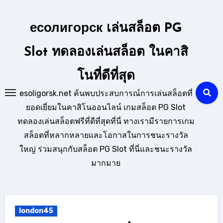
Skip
to
есолигорск เล่นสล็อต PG
content
Slot ทดลองเล่นสล็อต ในคาสิ
โนที่ดีที่สุด
esoligorsk.net ค้นพบประสบการณ์การเล่นสล็อตที่
ยอดเยี่ยมในคาสิโนออนไลน์ เกมสล็อต PG Slot
ทดลองเล่นสล็อตฟรีที่ดีที่สุดที่นี่ ทางเรามีรายการเกม
สล็อตที่หลากหลายและโอกาสในการชนะรางวัล
ใหญ่ ร่วมสนุกกับสล็อต PG Slot ที่นี่และชนะรางวัล
มากมาย
london45