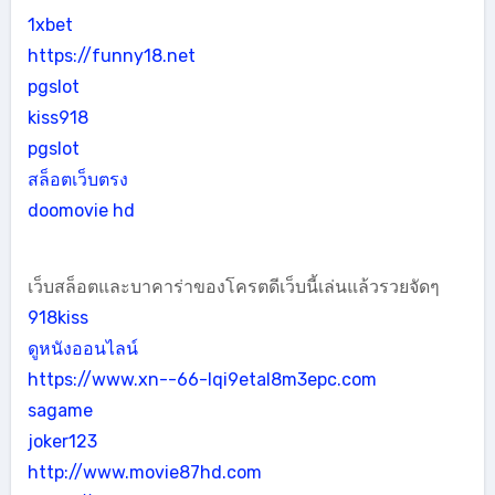
1xbet
https://funny18.net
pgslot
kiss918
pgslot
สล็อตเว็บตรง
doomovie hd
เว็บสล็อตและบาคาร่าของโครตดีเว็บนี้เล่นแล้วรวยจัดๆ
918kiss
ดูหนังออนไลน์
https://www.xn--66-lqi9etal8m3epc.com
sagame
joker123
http://www.movie87hd.com