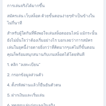
การเล่นจริงได้มากขึ้น
สมัครเล่น เว็บสล็อต ด้วยขั้นตอนง่ายๆทำเป็นข้างใน
ไม่กี่นาที
สำหรับผู้ใดกันที่พึงพอใจเล่นสล็อตออนไลน์ แม้กระนั้น
ยังไม่มั่นใจว่าต้องเริ่มอย่างไร บอกเลยว่าการสมัคร
เล่นในยุคนี้ง่ายดายยิ่งกว่าที่คิดมากๆแค่ไม่กี่ขั้นตอน
คุณก็พร้อมสนุกสนานกับเกมสล็อตได้โดยทันที
1. คลิก “ลงทะเบียน”
2. กรอกข้อมูลส่วนตัว
4. ตั้งรหัสผ่านแล้วก็ยืนยันตัวตน
5. ฝากเงินและเริ่มเล่น
6. ทดสอบเล่นก่อนลงเงินจริง