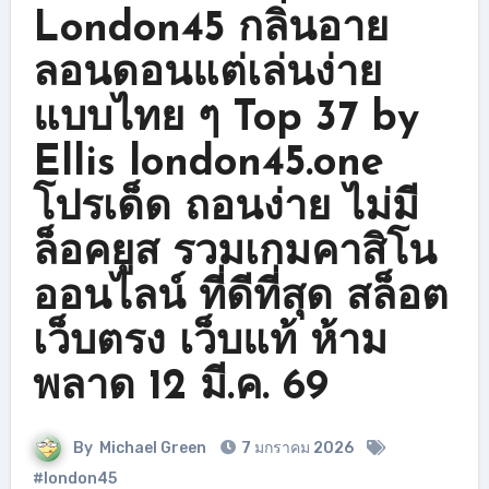
London45 กลิ่นอาย
ลอนดอนแต่เล่นง่าย
แบบไทย ๆ Top 37 by
Ellis london45.one
โปรเด็ด ถอนง่าย ไม่มี
ล็อคยูส รวมเกมคาสิโน
ออนไลน์ ที่ดีที่สุด สล็อต
เว็บตรง เว็บแท้ ห้าม
พลาด 12 มี.ค. 69
By
Michael Green
7 มกราคม 2026
#london45