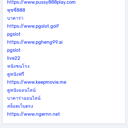
https://www.pussy888play.com
พุซซี่888
บาคาร่า
https://www.pgslot.golf
pgslot
https://www.pgheng99.ai
pgslot
live22
หนังชนโรง
ดูหนังฟรี
https://www.keepmovie.me
ดูหนังออนไลน์
บาคาร่าออนไลน์
สล็อตเว็บตรง
https://www.ngernn.net