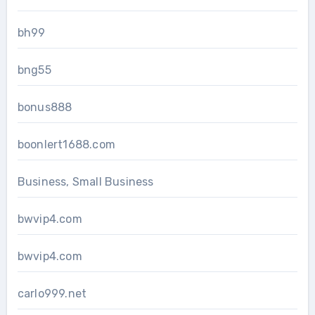
bh99
bng55
bonus888
boonlert1688.com
Business, Small Business
bwvip4.com
bwvip4.com
carlo999.net