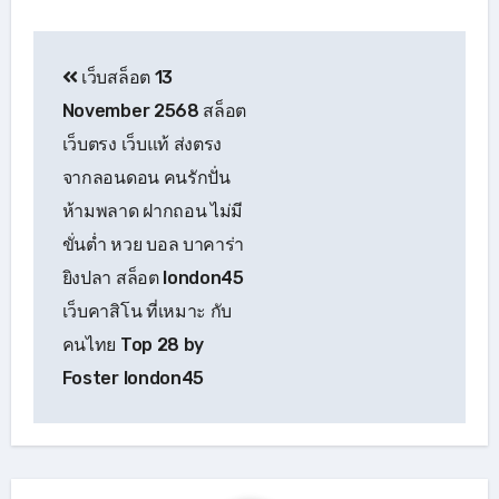
แนะแนว
เว็บสล็อต 13
เรื่อง
November 2568 สล็อต
เว็บตรง เว็บแท้ ส่งตรง
จากลอนดอน คนรักปั่น
ห้ามพลาด ฝากถอน ไม่มี
ขั่นต่ำ หวย บอล บาคาร่า
ยิงปลา สล็อต london45
เว็บคาสิโน ที่เหมาะ กับ
คนไทย Top 28 by
Foster london45