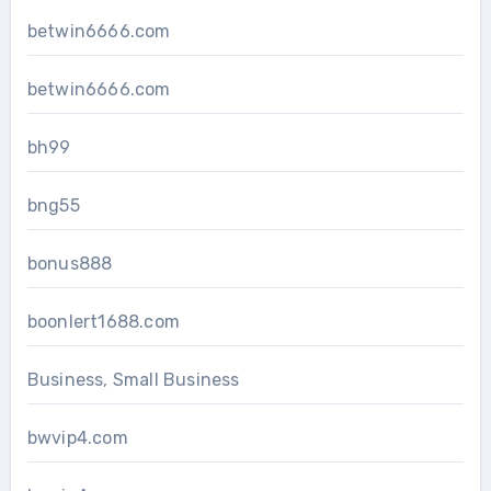
betwin6666.com
betwin6666.com
bh99
bng55
bonus888
boonlert1688.com
Business, Small Business
bwvip4.com