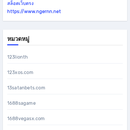
สล็อตเว็บตรง
https://www.ngernn.net
หมวดหมู่
123lionth
123xos.com
13satanbets.com
1688sagame
1688vegasx.com