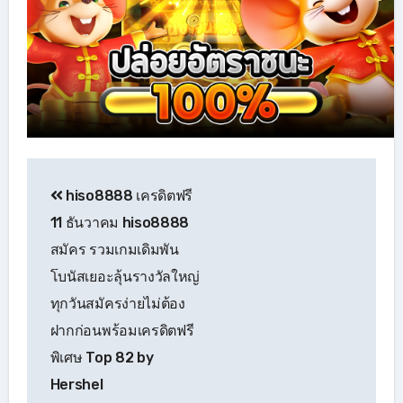
แนะแนว
hiso8888 เครดิตฟรี
เรื่อง
11 ธันวาคม hiso8888
สมัคร รวมเกมเดิมพัน
โบนัสเยอะลุ้นรางวัลใหญ่
ทุกวันสมัครง่ายไม่ต้อง
ฝากก่อนพร้อมเครดิตฟรี
พิเศษ Top 82 by
Hershel