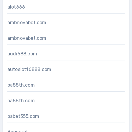
alot666
ambnovabet.com
ambnovabet.com
audi688.com
autoslot16888.com
ba88th.com
ba88th.com
babet555.com
Baccarat