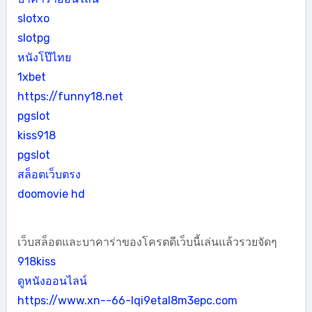
slotxo
slotpg
หนังโป๊ไทย
1xbet
https://funny18.net
pgslot
kiss918
pgslot
สล็อตเว็บตรง
doomovie hd
เว็บสล็อตและบาคาร่าของโครตดีเว็บนี้เล่นแล้วรวยจัดๆ
918kiss
ดูหนังออนไลน์
https://www.xn--66-lqi9etal8m3epc.com