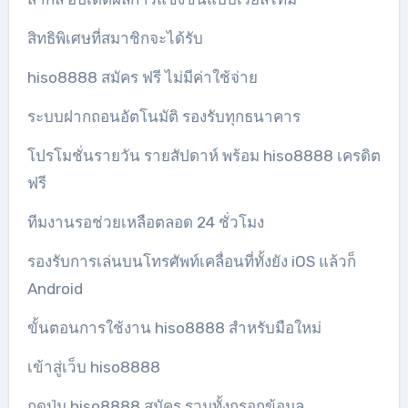
สิทธิพิเศษที่สมาชิกจะได้รับ
hiso8888 สมัคร ฟรี ไม่มีค่าใช้จ่าย
ระบบฝากถอนอัตโนมัติ รองรับทุกธนาคาร
โปรโมชั่นรายวัน รายสัปดาห์ พร้อม hiso8888 เครดิต
ฟรี
ทีมงานรอช่วยเหลือตลอด 24 ชั่วโมง
รองรับการเล่นบนโทรศัพท์เคลื่อนที่ทั้งยัง iOS แล้วก็
Android
ขั้นตอนการใช้งาน hiso8888 สำหรับมือใหม่
เข้าสู่เว็บ hiso8888
กดปุ่ม hiso8888 สมัคร รวมทั้งกรอกข้อมูล