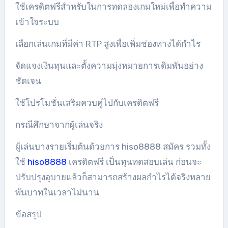
ใช้เครดิตฟรีสำหรับในการทดลองเกมใหม่เพื่อทำความ
เข้าใจระบบ
เลือกเล่นเกมที่มีค่า RTP สูงเพื่อเพิ่มช่องทางได้กำไร
จัดแจงเงินทุนและตั้งความมุ่งหมายการเดิมพันอย่าง
ชัดเจน
ใช้โปรโมชั่นเสริมควบคู่ไปกับเครดิตฟรี
กรณีศึกษาจากผู้เล่นจริง
ผู้เล่นบางรายเริ่มต้นด้วยการ hiso8888 สมัคร รวมทั้ง
ใช้
hiso8888
เครดิตฟรี เป็นทุนทดสอบเล่น ก่อนจะ
ปรับปรุงอุบายแล้วก็สามารถสร้างผลกำไรได้จริงหลาย
พันบาทในเวลาไม่นาน
ข้อสรุป