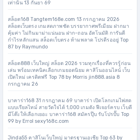
เท่านั้น 13 กันยา 69
สล็อต168 Tangtem168e.com 13 กรกฎาคม 2026
สล็อตเว็บตรง เกมสดภาพชัด บรรยากาศพรีเมียม ฝากมา
คุ้มค่า ไม่กินมาม่าแน่นอน ฝาก-ถอน อัตโนมัติ การันตี
กำไรหลักแสน สล็อตเว็บตรง ห้ามพลาด โปรดีรออยู่ Top
87 by Raymundo
สล็อต888 เว็บใหญ่ สล็อต 2026 รวมทุกเรื่องที่ควรรู้ก่อน
เล่น พร้อมเทคนิคเลือกเกมยอดนิยม คาสิโนออนไลน์ เว็บ
เปิดใหม่ เครดิตฟรี Top 78 by Morris jin888.asia 8
กรกฎาคม 26
บาคาร่า168 31 กรกฎาคม 69 บาคาร่า เปิดโลกเกมไพ่สด
แบบเรียลไทม์ สายวัดใจได้ 1,000 เกมดัง ฟีเจอร์ครบ เว็บดี
มีโต๊ะให้เลือกเยอะ บาคาร่า168 สมัครปุ๊บ รับโปรปั๊บ Top
99 by Errol sexy168c.com
Jinda55 คาสิโนเว็บใหญ่ มาตรฐานเอเชีย Top 63 by