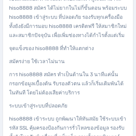
hiso8888 สมัคร ได้ไม่ยากในไม่กี่ขั้นตอน พร้อมระบบ
hiso8888 เข้าสู่ระบบ ที่ปลอดภัย รองรับทุกเครื่องมือ
ทั้งยังยังมีการมอบ hiso8888 เครดิตฟรี ให้สมาชิกใหม่
และสมาชิกปัจจุบัน เพื่อเพิ่มช่องทางได้กำไรตั้งแต่เริ่ม
จุดแข็งของ hiso8888 ที่ทำให้แตกต่าง
สมัครง่าย ใช้เวลาไม่นาน
การ hiso8888 สมัคร ทำเป็นด้านใน 3 นาทีแค่นั้น
กรอกข้อมูลเบื้องต้น รับรองตัวตน แล้วก็เริ่มเดิมพันได้
ในทันที โดยไม่ต้องเสียค่าบริการ
ระบบเข้าสู่ระบบที่ปลอดภัย
hiso8888 เข้าระบบ ถูกพัฒนาให้ทันสมัย ใช้ระบบเข้า
รหัส SSL คุ้มครองป้องกันการรั่วไหลของข้อมูล รองรับ