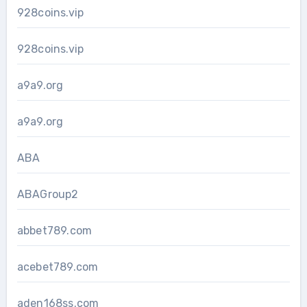
928coins.vip
928coins.vip
a9a9.org
a9a9.org
ABA
ABAGroup2
abbet789.com
acebet789.com
aden168ss.com