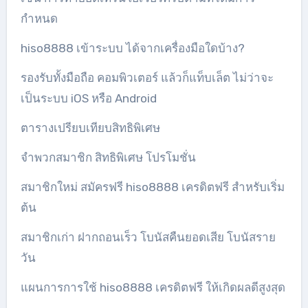
กำหนด
hiso8888 เข้าระบบ ได้จากเครื่องมือใดบ้าง?
รองรับทั้งมือถือ คอมพิวเตอร์ แล้วก็แท็บเล็ต ไม่ว่าจะ
เป็นระบบ iOS หรือ Android
ตารางเปรียบเทียบสิทธิพิเศษ
จำพวกสมาชิก สิทธิพิเศษ โปรโมชั่น
สมาชิกใหม่ สมัครฟรี hiso8888 เครดิตฟรี สำหรับเริ่ม
ต้น
สมาชิกเก่า ฝากถอนเร็ว โบนัสคืนยอดเสีย โบนัสราย
วัน
แผนการการใช้ hiso8888 เครดิตฟรี ให้เกิดผลดีสูงสุด