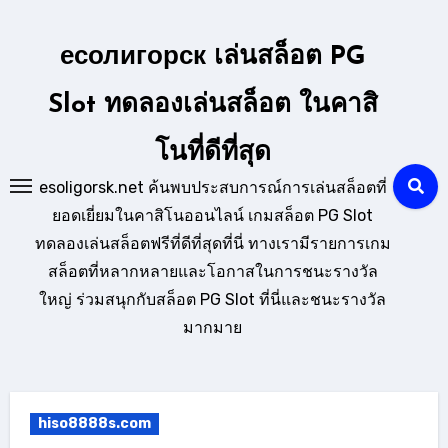
Skip
to
есолигорск เล่นสล็อต PG
content
Slot ทดลองเล่นสล็อต ในคาสิ
โนที่ดีที่สุด
esoligorsk.net ค้นพบประสบการณ์การเล่นสล็อตที่
ยอดเยี่ยมในคาสิโนออนไลน์ เกมสล็อต PG Slot
ทดลองเล่นสล็อตฟรีที่ดีที่สุดที่นี่ ทางเรามีรายการเกม
สล็อตที่หลากหลายและโอกาสในการชนะรางวัล
ใหญ่ ร่วมสนุกกับสล็อต PG Slot ที่นี่และชนะรางวัล
มากมาย
hiso8888s.com