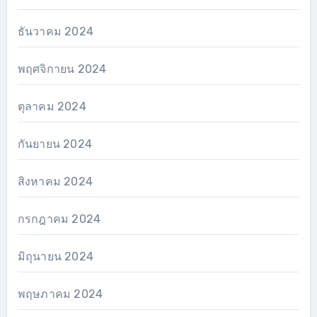
ธันวาคม 2024
พฤศจิกายน 2024
ตุลาคม 2024
กันยายน 2024
สิงหาคม 2024
กรกฎาคม 2024
มิถุนายน 2024
พฤษภาคม 2024