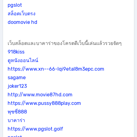
pgslot
สล็อตเว็บตรง
doomovie hd
เว็บสล็อตและบาคาร่าของโครตดีเว็บนี้เล่นแล้วรวยจัดๆ
918kiss
ดูหนังออนไลน์
https://www.xn--66-lqi9etal8m3epc.com
sagame
joker123
http://www.movie87hd.com
https://www.pussy888play.com
พุซซี่888
บาคาร่า
https://www.pgslot.golf