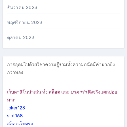
ธันวาคม 2023
พฤศจิกายน 2023
ตุลาคม 2023
การอุดมไปด้วยวิชาความรู้รวมทั้งความถนัดมีค่ามากยิ่ง
กว่าทอง
เว็บคาสิโนน่าเล่น ทั้ง
สล็อต
และ
บาคาร่า
ตึงจริงแตกบ่อย
มาก
joker123
slot168
สล็อตเว็บตรง