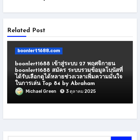
Related Post
boonlert1688.com
boonlert1688 เข้าสู่ระบบ 27 พฤศจิกายน
boonlert1688 สมัคร ระบบรวมข้อมูลโบนัสที่
ได้รับเลือกดูได้หลายช่วงเวลาเพิ่มความมั่นใจ
ในการเล่น Top 84 by Abraham
Michael Green
3 ตุลาคม 2025
ค้นหา