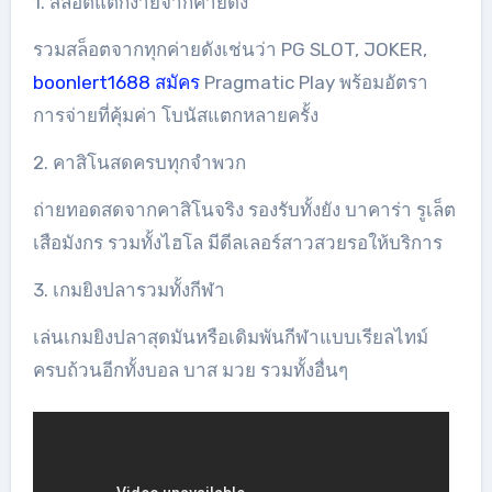
1. สล็อตแตกง่ายจากค่ายดัง
รวมสล็อตจากทุกค่ายดังเช่นว่า PG SLOT, JOKER,
boonlert1688 สมัคร
Pragmatic Play พร้อมอัตรา
การจ่ายที่คุ้มค่า โบนัสแตกหลายครั้ง
2. คาสิโนสดครบทุกจำพวก
ถ่ายทอดสดจากคาสิโนจริง รองรับทั้งยัง บาคาร่า รูเล็ต
เสือมังกร รวมทั้งไฮโล มีดีลเลอร์สาวสวยรอให้บริการ
3. เกมยิงปลารวมทั้งกีฬา
เล่นเกมยิงปลาสุดมันหรือเดิมพันกีฬาแบบเรียลไทม์
ครบถ้วนอีกทั้งบอล บาส มวย รวมทั้งอื่นๆ