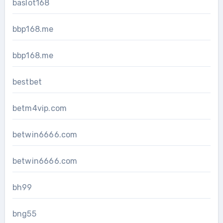
baslot168
bbp168.me
bbp168.me
bestbet
betm4vip.com
betwin6666.com
betwin6666.com
bh99
bng55