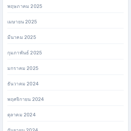
พฤษภาคม 2025
เมษายน 2025
มีนาคม 2025
กุมภาพันธ์ 2025
มกราคม 2025
ธันวาคม 2024
พฤศจิกายน 2024
ตุลาคม 2024
กันยายน 2024