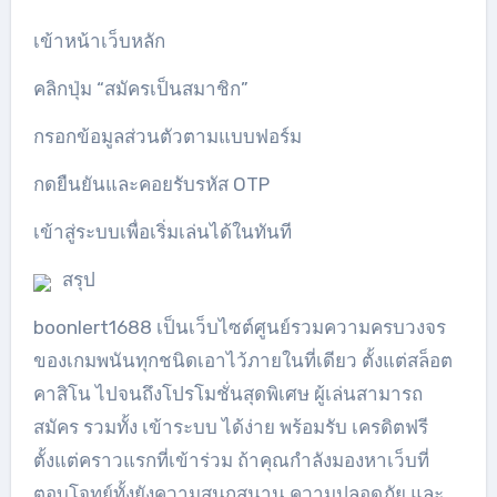
เข้าหน้าเว็บหลัก
คลิกปุ่ม “สมัครเป็นสมาชิก”
กรอกข้อมูลส่วนตัวตามแบบฟอร์ม
กดยืนยันและคอยรับรหัส OTP
เข้าสู่ระบบเพื่อเริ่มเล่นได้ในทันที
สรุป
boonlert1688 เป็นเว็บไซต์ศูนย์รวมความครบวงจร
ของเกมพนันทุกชนิดเอาไว้ภายในที่เดียว ตั้งแต่สล็อต
คาสิโน ไปจนถึงโปรโมชั่นสุดพิเศษ ผู้เล่นสามารถ
สมัคร รวมทั้ง เข้าระบบ ได้ง่าย พร้อมรับ เครดิตฟรี
ตั้งแต่คราวแรกที่เข้าร่วม ถ้าคุณกำลังมองหาเว็บที่
ตอบโจทย์ทั้งยังความสนุกสนาน ความปลอดภัย และ