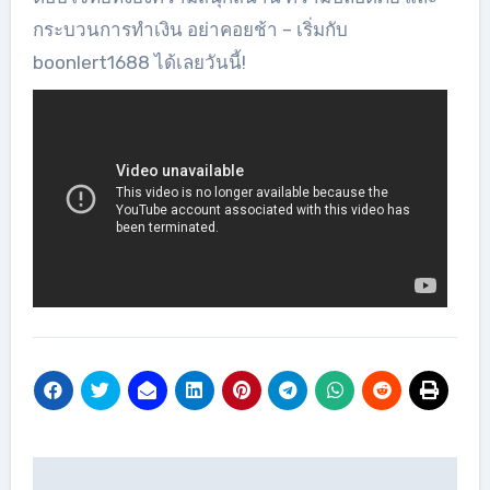
กระบวนการทำเงิน อย่าคอยช้า – เริ่มกับ
boonlert1688 ได้เลยวันนี้!
แนะแนว