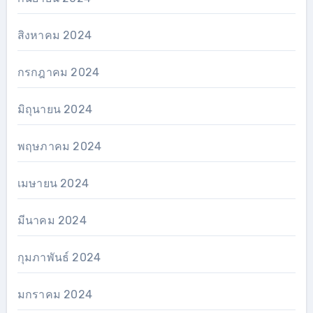
สิงหาคม 2024
กรกฎาคม 2024
มิถุนายน 2024
พฤษภาคม 2024
เมษายน 2024
มีนาคม 2024
กุมภาพันธ์ 2024
มกราคม 2024