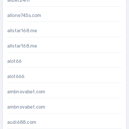
allbet24hr
allone745s.com
allstar168.me
allstar168.me
alot66
alot666
ambnovabet.com
ambnovabet.com
audi688.com