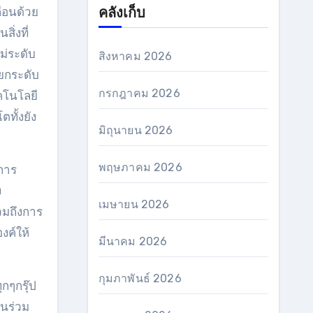
ื่อนด้วย
คลังเก็บ
นสิ่งที่
ม่ระดับ
สิงหาคม 2026
จยกระดับ
กรกฎาคม 2026
ทคโนโลยี
ทั้งยัง
มิถุนายน 2026
พฤษภาคม 2026
การ
ง
เมษายน 2026
วมถึงการ
งค์ให้
มีนาคม 2026
กุมภาพันธ์ 2026
กๆกรุ๊ป
วนร่วม