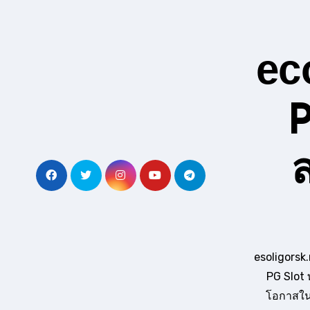
Skip
to
content
ес
P
ส
esoligorsk
PG Slot 
โอกาสในก