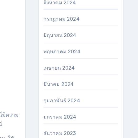
สิงหาคม 2024
กรกฎาคม 2024
มิถุนายน 2024
พฤษภาคม 2024
เมษายน 2024
มีนาคม 2024
กุมภาพันธ์ 2024
นี่มีความ
มกราคม 2024
่
ธันวาคม 2023