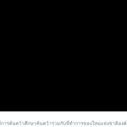
การค้นคว้าศึกษาค้นคว้าร่วมกับที่ทำการของใหม่แห่งชาติองค