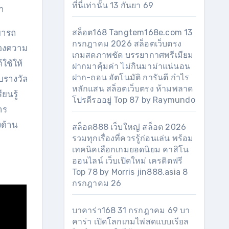
ที่นี่เท่านั้น 13 กันยา 69
า
ามารถ
สล็อต168 Tangtem168e.com 13
กรกฎาคม 2026 สล็อตเว็บตรง
ของความ
เกมสดภาพชัด บรรยากาศพรีเมียม
ใช้ให้
ฝากมาคุ้มค่า ไม่กินมาม่าแน่นอน
ฝาก-ถอน อัตโนมัติ การันตี กำไร
ับรางวัล
หลักแสน สล็อตเว็บตรง ห้ามพลาด
ยนรู้
โปรดีรออยู่ Top 87 by Raymundo
าร
งด้าน
สล็อต888 เว็บใหญ่ สล็อต 2026
รวมทุกเรื่องที่ควรรู้ก่อนเล่น พร้อม
เทคนิคเลือกเกมยอดนิยม คาสิโน
ออนไลน์ เว็บเปิดใหม่ เครดิตฟรี
Top 78 by Morris jin888.asia 8
กรกฎาคม 26
บาคาร่า168 31 กรกฎาคม 69 บา
คาร่า เปิดโลกเกมไพ่สดแบบเรียล