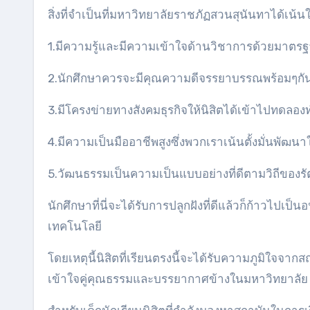
สิ่งที่จำเป็นที่มหาวิทยาลัยราชภัฏสวนสุนันทาได้เน้นให
1.มีความรู้และมีความเข้าใจด้านวิชาการด้วยมาตร
2.นักศึกษาควรจะมีคุณความดีจรรยาบรรณพร้อมๆกั
3.มีโครงข่ายทางสังคมธุรกิจให้นิสิตได้เข้าไปทดลอ
4.มีความเป็นมืออาชีพสูงซึ่งพวกเราเน้นตั้งมั่นพัฒนา
5.วัฒนธรรมเป็นความเป็นแบบอย่างที่ดีตามวิถีของรั
นักศึกษาที่นี่จะได้รับการปลูกฝังที่ดีแล้วก็ก้าวไปเป็น
เทคโนโลยี
โดยเหตุนี้นิสิตที่เรียนตรงนี้จะได้รับความภูมิใจจาก
เข้าใจคู่คุณธรรมและบรรยากาศข้างในมหาวิทยาลัย ซึ่ง